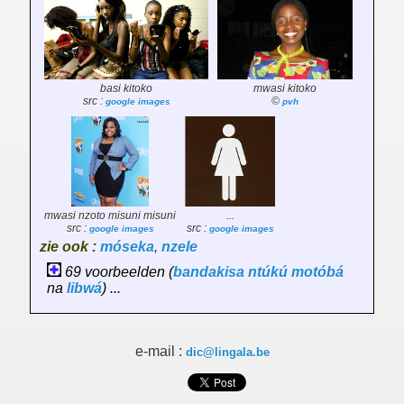
basi kitoko
mwasi kitoko
src :
©
google images
pvh
mwasi nzoto misuni misuni
...
src :
src :
google images
google images
zie ook :
móseka
,
nzele
69 voorbeelden (
bandakisa
ntúkú
motóbá
na
libwá
) ...
e-mail :
dic@lingala.be