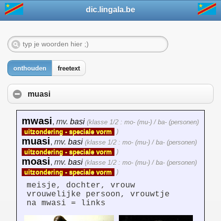
dic.lingala.be
onthouden
freetext
muasi
mwasi
,
mv.
basi
(klasse 1/2 : mo- (mu-) / ba- (personen)
uitzondering - speciale vorm
)
muasi
,
mv.
basi
(klasse 1/2 : mo- (mu-) / ba- (personen)
uitzondering - speciale vorm
)
moasi
,
mv.
basi
(klasse 1/2 : mo- (mu-) / ba- (personen)
uitzondering - speciale vorm
)
meisje, dochter, vrouw
vrouwelijke persoon, vrouwtje
na mwasi = links