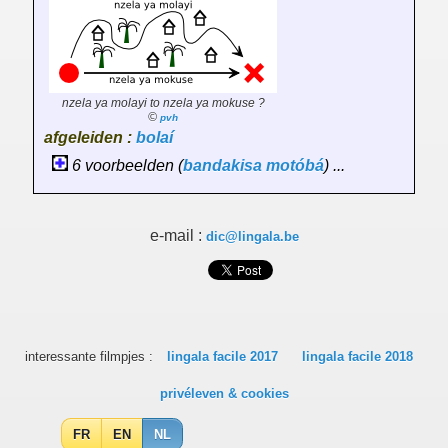
nzela ya molayi to nzela ya mokuse ?
©
pvh
afgeleiden :
bolaí
6 voorbeelden (
bandakisa
motóbá
) ...
e-mail :
dic@lingala.be
interessante filmpjes :
lingala facile 2017
lingala facile 2018
privéleven & cookies
FR
EN
NL