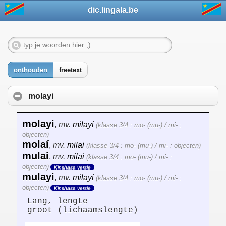
dic.lingala.be
onthouden
freetext
molayi
molayi
,
mv.
milayi
(klasse 3/4 : mo- (mu-) / mi- :
objecten)
molaí
,
mv.
milai
(klasse 3/4 : mo- (mu-) / mi- : objecten)
mulai
,
mv.
milai
(klasse 3/4 : mo- (mu-) / mi- :
objecten)
Kinshasa versie
mulayi
,
mv.
milayi
(klasse 3/4 : mo- (mu-) / mi- :
objecten)
Kinshasa versie
Lang, lengte
groot (lichaamslengte)