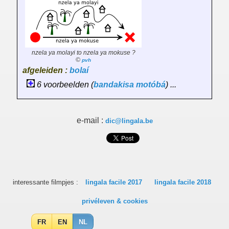
nzela ya molayi to nzela ya mokuse ?
©
pvh
afgeleiden :
bolaí
6 voorbeelden (
bandakisa
motóbá
) ...
e-mail :
dic@lingala.be
interessante filmpjes :
lingala facile 2017
lingala facile 2018
privéleven & cookies
FR
EN
NL