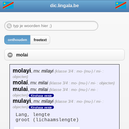
dic.lingala.be
onthouden
freetext
molai
molayi
,
mv.
milayi
(klasse 3/4 : mo- (mu-) / mi- :
objecten)
molaí
,
mv.
milai
(klasse 3/4 : mo- (mu-) / mi- : objecten)
mulai
,
mv.
milai
(klasse 3/4 : mo- (mu-) / mi- :
objecten)
Kinshasa versie
mulayi
,
mv.
milayi
(klasse 3/4 : mo- (mu-) / mi- :
objecten)
Kinshasa versie
Lang, lengte
groot (lichaamslengte)