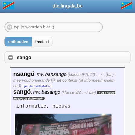
dic.lingala.be
onthouden
freetext
sango
nsangó
,
mv.
bansango
(klasse 9/10 (2) : - / - (ba-) :
meervoud onveranderlijk uit contekst (of informeel/modern
ba-))
geuite medeklinker
sangó
,
mv.
basango
(klasse 9/2 : - / ba-)
niet officieel
meervoud (informeel)
informatie, nieuws