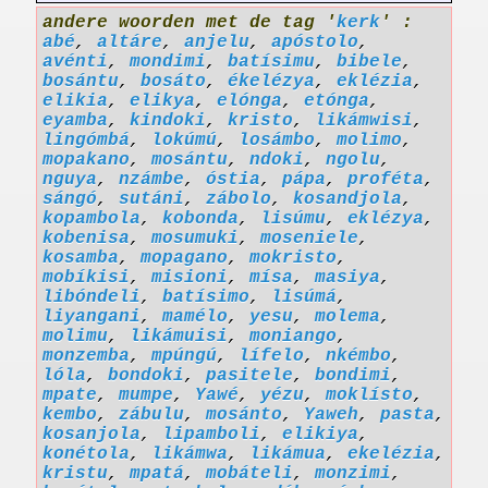
andere woorden met de tag '
kerk
' :
abé
,
altáre
,
anjelu
,
apóstolo
,
avénti
,
mondimi
,
batísimu
,
bibele
,
bosántu
,
bosáto
,
ékelézya
,
eklézia
,
elikia
,
elikya
,
elónga
,
etónga
,
eyamba
,
kindoki
,
kristo
,
likámwisi
,
lingómbá
,
lokúmú
,
losámbo
,
molimo
,
mopakano
,
mosántu
,
ndoki
,
ngolu
,
nguya
,
nzámbe
,
óstia
,
pápa
,
proféta
,
sángó
,
sutáni
,
zábolo
,
kosandjola
,
kopambola
,
kobonda
,
lisúmu
,
eklézya
,
kobenisa
,
mosumuki
,
moseniele
,
kosamba
,
mopagano
,
mokristo
,
mobíkisi
,
misioni
,
mísa
,
masiya
,
libóndeli
,
batísimo
,
lisúmá
,
liyangani
,
mamélo
,
yesu
,
molema
,
molimu
,
likámuisi
,
moniango
,
monzemba
,
mpúngú
,
lífelo
,
nkémbo
,
lóla
,
bondoki
,
pasitele
,
bondimi
,
mpate
,
mumpe
,
Yawé
,
yézu
,
moklísto
,
kembo
,
zábulu
,
mosánto
,
Yaweh
,
pasta
,
kosanjola
,
lipamboli
,
elikiya
,
konétola
,
likámwa
,
likámua
,
ekelézia
,
kristu
,
mpatá
,
mobáteli
,
monzimi
,