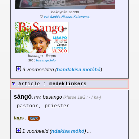
bakoyoka sango
©
pvh (Letitia Nkanza Kalawuma)
basango - lisapo
src :
basango.info
6 voorbeelden (
bandakisa
motóbá
) ...
Article :
medeklinkers
sángó
,
mv.
basango
(klasse 1a/2 : - / ba-)
pastoor, priester
tags :
kerk
1 voorbeeld (
ndakisa
mókó
) ...