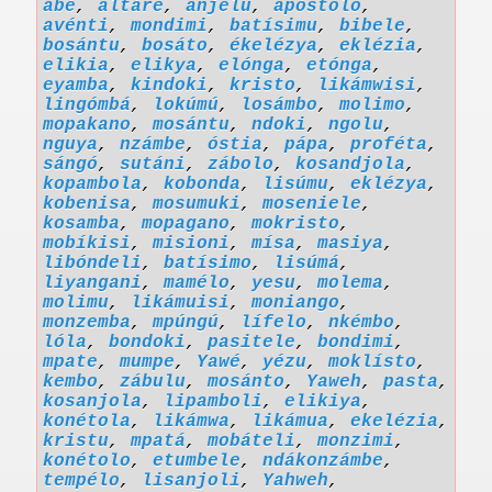
abé
,
altáre
,
anjelu
,
apóstolo
,
avénti
,
mondimi
,
batísimu
,
bibele
,
bosántu
,
bosáto
,
ékelézya
,
eklézia
,
elikia
,
elikya
,
elónga
,
etónga
,
eyamba
,
kindoki
,
kristo
,
likámwisi
,
lingómbá
,
lokúmú
,
losámbo
,
molimo
,
mopakano
,
mosántu
,
ndoki
,
ngolu
,
nguya
,
nzámbe
,
óstia
,
pápa
,
proféta
,
sángó
,
sutáni
,
zábolo
,
kosandjola
,
kopambola
,
kobonda
,
lisúmu
,
eklézya
,
kobenisa
,
mosumuki
,
moseniele
,
kosamba
,
mopagano
,
mokristo
,
mobíkisi
,
misioni
,
mísa
,
masiya
,
libóndeli
,
batísimo
,
lisúmá
,
liyangani
,
mamélo
,
yesu
,
molema
,
molimu
,
likámuisi
,
moniango
,
monzemba
,
mpúngú
,
lífelo
,
nkémbo
,
lóla
,
bondoki
,
pasitele
,
bondimi
,
mpate
,
mumpe
,
Yawé
,
yézu
,
moklísto
,
kembo
,
zábulu
,
mosánto
,
Yaweh
,
pasta
,
kosanjola
,
lipamboli
,
elikiya
,
konétola
,
likámwa
,
likámua
,
ekelézia
,
kristu
,
mpatá
,
mobáteli
,
monzimi
,
konétolo
,
etumbele
,
ndákonzámbe
,
tempélo
,
lisanjoli
,
Yahweh
,