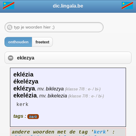
dic.lingala.be
onthouden
freetext
eklezya
eklézia
ékelézya
eklézya
,
mv.
biklezya
(klasse 7/8 : e- / bi-)
ekelézia
,
mv.
bikelezia
(klasse 7/8 : e- / bi-)
kerk
tags :
kerk
andere woorden met de tag '
kerk
' :