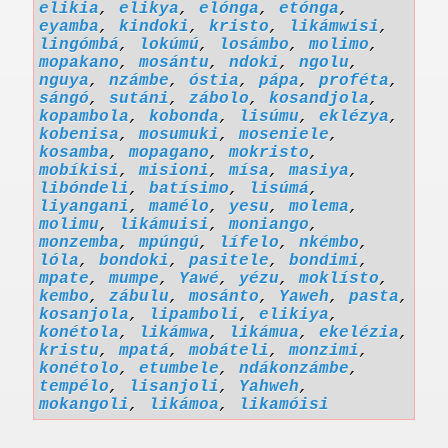
elikia
,
elikya
,
elónga
,
etónga
,
eyamba
,
kindoki
,
kristo
,
likámwisi
,
lingómbá
,
lokúmú
,
losámbo
,
molimo
,
mopakano
,
mosántu
,
ndoki
,
ngolu
,
nguya
,
nzámbe
,
óstia
,
pápa
,
proféta
,
sángó
,
sutáni
,
zábolo
,
kosandjola
,
kopambola
,
kobonda
,
lisúmu
,
eklézya
,
kobenisa
,
mosumuki
,
moseniele
,
kosamba
,
mopagano
,
mokristo
,
mobíkisi
,
misioni
,
mísa
,
masiya
,
libóndeli
,
batísimo
,
lisúmá
,
liyangani
,
mamélo
,
yesu
,
molema
,
molimu
,
likámuisi
,
moniango
,
monzemba
,
mpúngú
,
lífelo
,
nkémbo
,
lóla
,
bondoki
,
pasitele
,
bondimi
,
mpate
,
mumpe
,
Yawé
,
yézu
,
moklísto
,
kembo
,
zábulu
,
mosánto
,
Yaweh
,
pasta
,
kosanjola
,
lipamboli
,
elikiya
,
konétola
,
likámwa
,
likámua
,
ekelézia
,
kristu
,
mpatá
,
mobáteli
,
monzimi
,
konétolo
,
etumbele
,
ndákonzámbe
,
tempélo
,
lisanjoli
,
Yahweh
,
mokangoli
,
likámoa
,
likamóisi