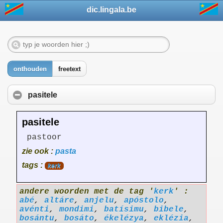
dic.lingala.be
onthouden
freetext
pasitele
pasitele
pastoor
zie ook :
pasta
tags :
kerk
andere woorden met de tag '
kerk
' :
abé
,
altáre
,
anjelu
,
apóstolo
,
avénti
,
mondimi
,
batísimu
,
bibele
,
bosántu
,
bosáto
,
ékelézya
,
eklézia
,