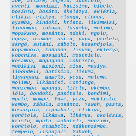
abé
,
altáre
,
anjelu
,
apóstolo
,
avénti
,
mondimi
,
batísimu
,
bibele
,
bosántu
,
bosáto
,
ékelézya
,
eklézia
,
elikia
,
elikya
,
elónga
,
etónga
,
eyamba
,
kindoki
,
kristo
,
likámwisi
,
lingómbá
,
lokúmú
,
losámbo
,
molimo
,
mopakano
,
mosántu
,
ndoki
,
ngolu
,
nguya
,
nzámbe
,
óstia
,
pápa
,
proféta
,
sángó
,
sutáni
,
zábolo
,
kosandjola
,
kopambola
,
kobonda
,
lisúmu
,
eklézya
,
kobenisa
,
mosumuki
,
moseniele
,
kosamba
,
mopagano
,
mokristo
,
mobíkisi
,
misioni
,
mísa
,
masiya
,
libóndeli
,
batísimo
,
lisúmá
,
liyangani
,
mamélo
,
yesu
,
molema
,
molimu
,
likámuisi
,
moniango
,
monzemba
,
mpúngú
,
lífelo
,
nkémbo
,
lóla
,
bondoki
,
pasitele
,
bondimi
,
mpate
,
mumpe
,
Yawé
,
yézu
,
moklísto
,
kembo
,
zábulu
,
mosánto
,
Yaweh
,
pasta
,
kosanjola
,
lipamboli
,
elikiya
,
konétola
,
likámwa
,
likámua
,
ekelézia
,
kristu
,
mpatá
,
mobáteli
,
monzimi
,
konétolo
,
etumbele
,
ndákonzámbe
,
tempélo
,
lisanjoli
,
Yahweh
,