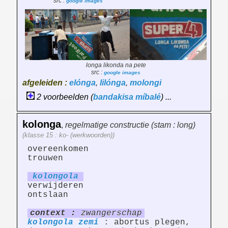
src :
google images
longa likonda na pete
src :
google images
afgeleiden :
elónga
,
lilónga
,
molongi
2 voorbeelden (
bandakisa
míbalé
) ...
kolonga
,
regelmatige constructie (stam : long)
(klasse 15 : ko- (werkwoorden))
overeenkomen
trouwen
kolong
ol
a
verwijderen
ontslaan
context :
zwangerschap
kolongola
zemi
: abortus plegen,