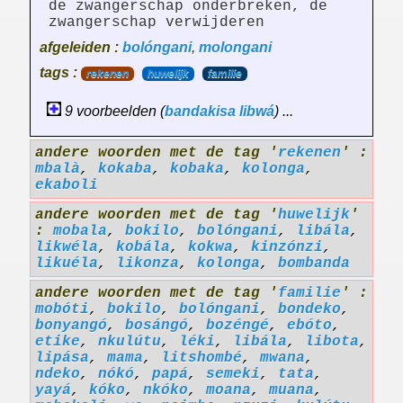
de zwangerschap onderbreken, de
zwangerschap verwijderen
afgeleiden :
bolóngani
,
molongani
tags :
rekenen
huwelijk
familie
9 voorbeelden (
bandakisa
libwá
) ...
andere woorden met de tag '
rekenen
' :
mbalà
,
kokaba
,
kobaka
,
kolonga
,
ekaboli
andere woorden met de tag '
huwelijk
'
:
mobala
,
bokilo
,
bolóngani
,
libála
,
likwéla
,
kobála
,
kokwa
,
kinzónzi
,
likuéla
,
likonza
,
kolonga
,
bombanda
andere woorden met de tag '
familie
' :
mobóti
,
bokilo
,
bolóngani
,
bondeko
,
bonyangó
,
bosángó
,
bozéngé
,
ebóto
,
etike
,
nkulútu
,
léki
,
libála
,
libota
,
lipása
,
mama
,
litshombé
,
mwana
,
ndeko
,
nókó
,
papá
,
semeki
,
tata
,
yayá
,
kóko
,
nkóko
,
moana
,
muana
,