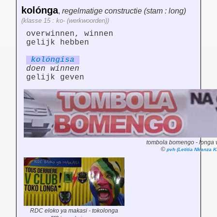
kolónga
,
regelmatige constructie (stam : long)
(klasse 15 : ko- (werkwoorden))
overwinnen, winnen
gelijk hebben
kolóng
is
a
doen winnen
gelijk geven
tombola bomengo - longa v
©
pvh (Letitia Nkanza 
RDC eloko ya makasi - tokolonga