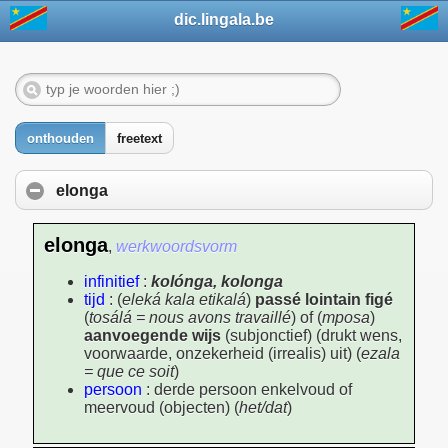
dic.lingala.be
onthouden
freetext
elonga
elonga
,
werkwoordsvorm
infinitief
:
kolónga, kolonga
tijd
: (
eleká kala etikalá
)
passé lointain figé
(
tosálá = nous avons travaillé
) of (
mposa
)
aanvoegende wijs
(subjonctief) (drukt wens,
voorwaarde, onzekerheid (irrealis) uit) (
ezala
= que ce soit
)
persoon
: derde persoon enkelvoud of
meervoud (objecten) (
het/dat
)