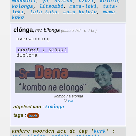
mobokoli
,
ya
,
nsimba
,
nzuzi
,
kulútu
,
kolonga
,
litsombé
,
mama-leki
,
tata-
leki
,
tata-koko
,
mama-kulutu
,
mama-
koko
elónga
,
mv.
bilonga
(klasse 7/8 : e- / bi-)
overwinning
context :
school
diploma
kombo na elonga
©
pvh
afgeleid van :
kolónga
tags :
kerk
andere woorden met de tag '
kerk
' :