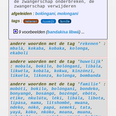
de zwangerschap onderbreken, de
zwangerschap verwijderen
afgeleiden :
bolóngani
,
molongani
tags :
rekenen
huwelijk
familie
9 voorbeelden (
bandakisa
libwá
) ...
andere woorden met de tag '
rekenen
' :
mbalà
,
kokaba
,
kobaka
,
kolonga
,
ekaboli
andere woorden met de tag '
huwelijk
'
:
mobala
,
bokilo
,
bolóngani
,
libála
,
likwéla
,
kobála
,
kokwa
,
kinzónzi
,
likuéla
,
likonza
,
kolonga
,
bombanda
andere woorden met de tag '
familie
' :
mobóti
,
bokilo
,
bolóngani
,
bondeko
,
bonyangó
,
bosángó
,
bozéngé
,
ebóto
,
etike
,
nkulútu
,
léki
,
libála
,
libota
,
lipása
,
mama
,
litshombé
,
mwana
,
ndeko
,
nókó
,
papá
,
semeki
,
tata
,
yayá
,
kóko
,
nkóko
,
moana
,
muana
,