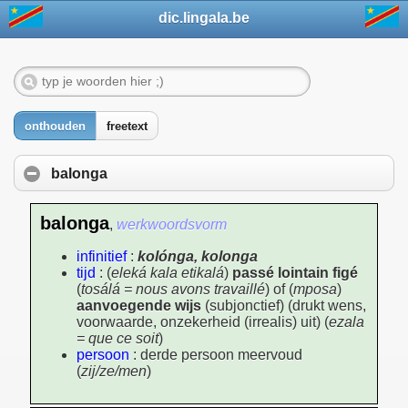
dic.lingala.be
onthouden
freetext
balonga
balonga
,
werkwoordsvorm
infinitief
:
kolónga, kolonga
tijd
: (
eleká kala etikalá
)
passé lointain figé
(
tosálá = nous avons travaillé
) of (
mposa
)
aanvoegende wijs
(subjonctief) (drukt wens,
voorwaarde, onzekerheid (irrealis) uit) (
ezala
= que ce soit
)
persoon
: derde persoon meervoud
(
zij/ze/men
)