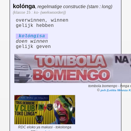
kolónga
,
regelmatige constructie (stam : long)
(klasse 15 : ko- (werkwoorden))
overwinnen, winnen
gelijk hebben
kolóng
is
a
doen winnen
gelijk geven
tombola bomengo - longa v
©
pvh (Letitia Nkanza 
RDC eloko ya makasi - tokolonga