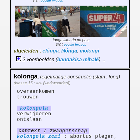
src :
google images
longa likonda na pete
src :
google images
afgeleiden :
elónga
,
lilónga
,
molongi
2 voorbeelden (
bandakisa
míbalé
) ...
kolonga
,
regelmatige constructie (stam : long)
(klasse 15 : ko- (werkwoorden))
overeenkomen
trouwen
kolong
ol
a
verwijderen
ontslaan
context :
zwangerschap
kolongola
zemi
: abortus plegen,