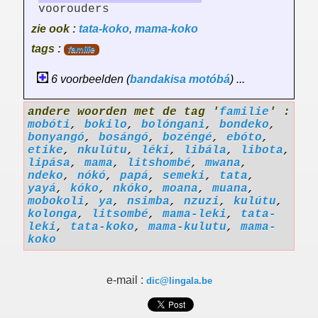
voorouders
zie ook :
tata-koko
,
mama-koko
tags :
familie
6 voorbeelden (
bandakisa
motóbá
) ...
andere woorden met de tag '
familie
' :
mobóti
,
bokilo
,
bolóngani
,
bondeko
,
bonyangó
,
bosángó
,
bozéngé
,
ebóto
,
etike
,
nkulútu
,
léki
,
libála
,
libota
,
lipása
,
mama
,
litshombé
,
mwana
,
ndeko
,
nókó
,
papá
,
semeki
,
tata
,
yayá
,
kóko
,
nkóko
,
moana
,
muana
,
mobokoli
,
ya
,
nsimba
,
nzuzi
,
kulútu
,
kolonga
,
litsombé
,
mama-leki
,
tata-
leki
,
tata-koko
,
mama-kulutu
,
mama-
koko
e-mail :
dic@lingala.be