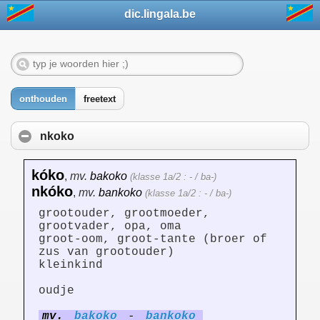
dic.lingala.be
onthouden
freetext
nkoko
kóko
,
mv.
bakoko
(klasse 1a/2 : - / ba-)
nkóko
,
mv.
bankoko
(klasse 1a/2 : - / ba-)
grootouder, grootmoeder,
grootvader, opa, oma
groot-oom, groot-tante (broer of
zus van grootouder)
kleinkind
oudje
mv.
bakoko
-
bankoko