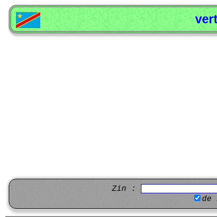
ver
Zin :
de 