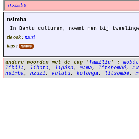
nsimba
nsimba
In Bantu culturen, noemt men bij tweelin
zie ook :
nzuzi
tags :
familie
andere woorden met de tag '
familie
' :
mobót
libála
,
libota
,
lipása
,
mama
,
litshombé
,
mw
nsimba
,
nzuzi
,
kulútu
,
kolonga
,
litsombé
,
m