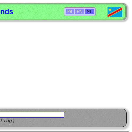
ands
FR
EN
NL
eking)