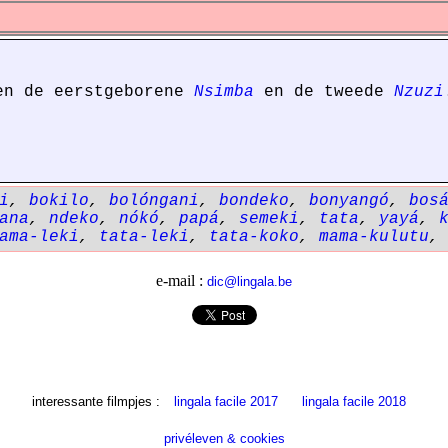
gen de eerstgeborene
Nsimba
en de tweede
Nzuzi
i
,
bokilo
,
bolóngani
,
bondeko
,
bonyangó
,
bos
ana
,
ndeko
,
nókó
,
papá
,
semeki
,
tata
,
yayá
,
ama-leki
,
tata-leki
,
tata-koko
,
mama-kulutu
e-mail :
dic@lingala.be
interessante filmpjes :
lingala facile 2017
lingala facile 2018
privéleven & cookies