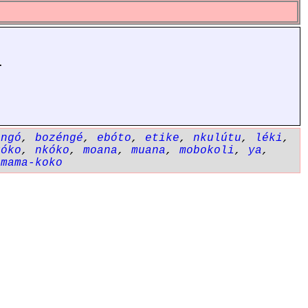
.
ángó
,
bozéngé
,
ebóto
,
etike
,
nkulútu
,
léki
,
kóko
,
nkóko
,
moana
,
muana
,
mobokoli
,
ya
,
,
mama-koko