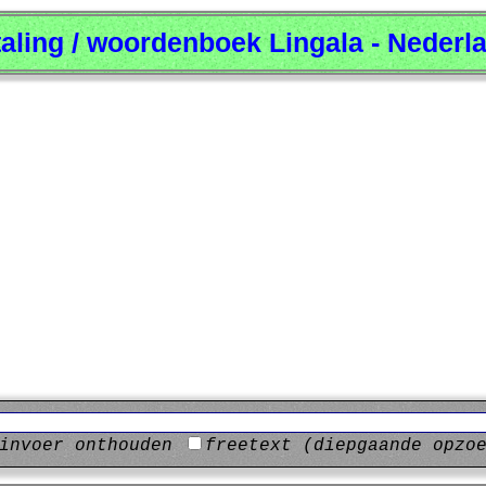
taling / woordenboek Lingala - Nederl
invoer onthouden
freetext (diepgaande opzo