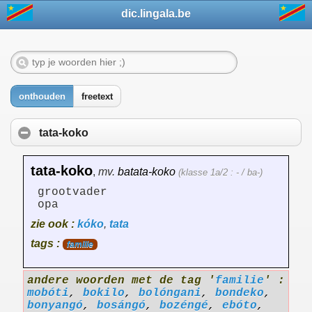
dic.lingala.be
onthouden
freetext
tata-koko
tata-koko
,
mv.
batata-koko
(klasse 1a/2 : - / ba-)
grootvader
opa
zie ook :
kóko
,
tata
tags :
familie
andere woorden met de tag '
familie
' :
mobóti
,
bokilo
,
bolóngani
,
bondeko
,
bonyangó
,
bosángó
,
bozéngé
,
ebóto
,