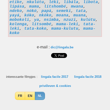
etike
,
nkulútu
,
léki
,
libála
,
libota
,
lipása
,
mama
,
litshombé
,
mwana
,
ndeko
,
nókó
,
papá
,
semeki
,
tata
,
yayá
,
kóko
,
nkóko
,
moana
,
muana
,
mobokoli
,
ya
,
nsimba
,
nzuzi
,
kulútu
,
kolonga
,
litsombé
,
mama-leki
,
tata-
leki
,
tata-koko
,
mama-kulutu
,
mama-
koko
e-mail :
dic@lingala.be
interessante filmpjes :
lingala facile 2017
lingala facile 2018
privéleven & cookies
FR
EN
NL