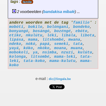
tags :
familie
2 voorbeelden (
bandakisa
míbalé
) ...
andere woorden met de tag '
familie
' :
mobóti
,
bokilo
,
bolóngani
,
bondeko
,
bonyangó
,
bosángó
,
bozéngé
,
ebóto
,
etike
,
nkulútu
,
léki
,
libála
,
libota
,
lipása
,
mama
,
litshombé
,
mwana
,
ndeko
,
nókó
,
papá
,
semeki
,
tata
,
yayá
,
kóko
,
nkóko
,
moana
,
muana
,
mobokoli
,
ya
,
nsimba
,
nzuzi
,
kulútu
,
kolonga
,
litsombé
,
mama-leki
,
tata-
leki
,
tata-koko
,
mama-kulutu
,
mama-
koko
e-mail :
dic@lingala.be