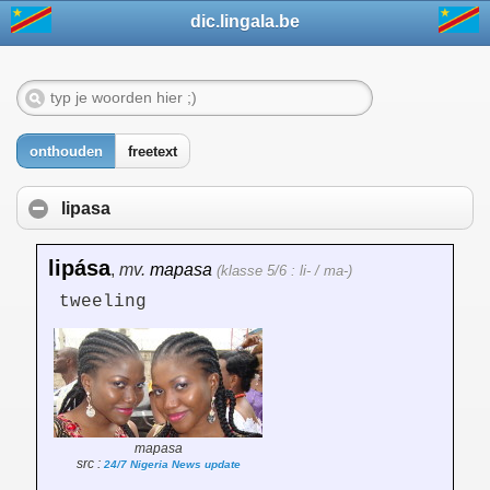
dic.lingala.be
onthouden
freetext
lipasa
lipása
,
mv.
mapasa
(klasse 5/6 : li- / ma-)
tweeling
mapasa
src :
24/7 Nigeria News update