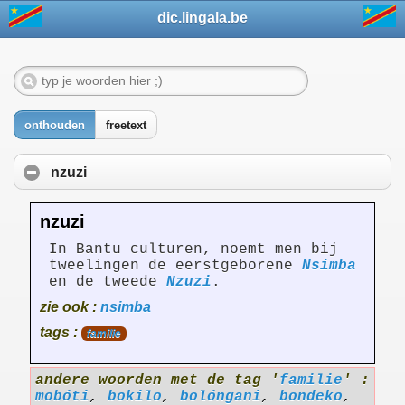
dic.lingala.be
onthouden
freetext
nzuzi
nzuzi
In Bantu culturen, noemt men bij
tweelingen de eerstgeborene
Nsimba
en de tweede
Nzuzi
.
zie ook :
nsimba
tags :
familie
andere woorden met de tag '
familie
' :
mobóti
,
bokilo
,
bolóngani
,
bondeko
,