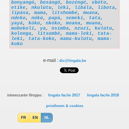
bonyangó
,
bosángó
,
bozéngé
,
ebóto
,
etike
,
nkulútu
,
léki
,
libála
,
libota
,
lipása
,
mama
,
litshombé
,
mwana
,
ndeko
,
nókó
,
papá
,
semeki
,
tata
,
yayá
,
kóko
,
nkóko
,
moana
,
muana
,
mobokoli
,
ya
,
nsimba
,
nzuzi
,
kulútu
,
kolonga
,
litsombé
,
mama-leki
,
tata-
leki
,
tata-koko
,
mama-kulutu
,
mama-
koko
e-mail :
dic@lingala.be
interessante filmpjes :
lingala facile 2017
lingala facile 2018
privéleven & cookies
FR
EN
NL