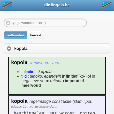
dic.lingala.be
onthouden
freetext
kopola
kopola
,
werkwoordsvorm
infinitief
:
kopola
tijd
: (
linoko
,
ebandeli
)
infinitief
(ko-) of in
negatieve vorm (
etinda
)
imperatief
meervoud
kopola
,
regelmatige constructie (stam : pol)
(klasse 15 : ko- (werkwoorden))
beschimmelen, nat worden, rotten,