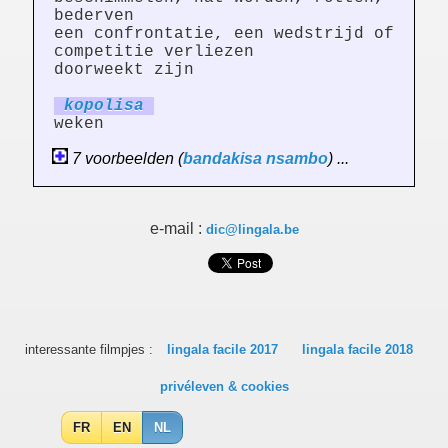
bederven
een confrontatie, een wedstrijd of
competitie verliezen
doorweekt zijn
kopol
is
a
weken
7 voorbeelden (
bandakisa
nsambo
) ...
e-mail :
dic@lingala.be
interessante filmpjes :
lingala facile 2017
lingala facile 2018
privéleven & cookies
FR
EN
NL