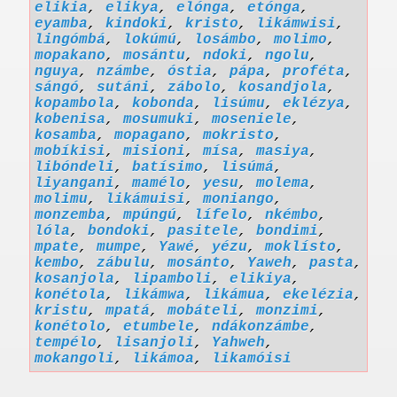
elikia
,
elikya
,
elónga
,
etónga
,
eyamba
,
kindoki
,
kristo
,
likámwisi
,
lingómbá
,
lokúmú
,
losámbo
,
molimo
,
mopakano
,
mosántu
,
ndoki
,
ngolu
,
nguya
,
nzámbe
,
óstia
,
pápa
,
proféta
,
sángó
,
sutáni
,
zábolo
,
kosandjola
,
kopambola
,
kobonda
,
lisúmu
,
eklézya
,
kobenisa
,
mosumuki
,
moseniele
,
kosamba
,
mopagano
,
mokristo
,
mobíkisi
,
misioni
,
mísa
,
masiya
,
libóndeli
,
batísimo
,
lisúmá
,
liyangani
,
mamélo
,
yesu
,
molema
,
molimu
,
likámuisi
,
moniango
,
monzemba
,
mpúngú
,
lífelo
,
nkémbo
,
lóla
,
bondoki
,
pasitele
,
bondimi
,
mpate
,
mumpe
,
Yawé
,
yézu
,
moklísto
,
kembo
,
zábulu
,
mosánto
,
Yaweh
,
pasta
,
kosanjola
,
lipamboli
,
elikiya
,
konétola
,
likámwa
,
likámua
,
ekelézia
,
kristu
,
mpatá
,
mobáteli
,
monzimi
,
konétolo
,
etumbele
,
ndákonzámbe
,
tempélo
,
lisanjoli
,
Yahweh
,
mokangoli
,
likámoa
,
likamóisi