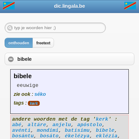
dic.lingala.be
onthouden
freetext
bibele
bibele
eeuwige
zie ook :
séko
tags :
kerk
andere woorden met de tag '
kerk
' :
abé
,
altáre
,
anjelu
,
apóstolo
,
avénti
,
mondimi
,
batísimu
,
bibele
,
bosántu
,
bosáto
,
ékelézya
,
eklézia
,