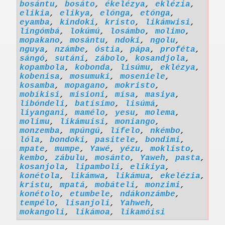
bosántu
,
bosáto
,
ékelézya
,
eklézia
,
elikia
,
elikya
,
elónga
,
etónga
,
eyamba
,
kindoki
,
kristo
,
likámwisi
,
lingómbá
,
lokúmú
,
losámbo
,
molimo
,
mopakano
,
mosántu
,
ndoki
,
ngolu
,
nguya
,
nzámbe
,
óstia
,
pápa
,
proféta
,
sángó
,
sutáni
,
zábolo
,
kosandjola
,
kopambola
,
kobonda
,
lisúmu
,
eklézya
,
kobenisa
,
mosumuki
,
moseniele
,
kosamba
,
mopagano
,
mokristo
,
mobíkisi
,
misioni
,
mísa
,
masiya
,
libóndeli
,
batísimo
,
lisúmá
,
liyangani
,
mamélo
,
yesu
,
molema
,
molimu
,
likámuisi
,
moniango
,
monzemba
,
mpúngú
,
lífelo
,
nkémbo
,
lóla
,
bondoki
,
pasitele
,
bondimi
,
mpate
,
mumpe
,
Yawé
,
yézu
,
moklísto
,
kembo
,
zábulu
,
mosánto
,
Yaweh
,
pasta
,
kosanjola
,
lipamboli
,
elikiya
,
konétola
,
likámwa
,
likámua
,
ekelézia
,
kristu
,
mpatá
,
mobáteli
,
monzimi
,
konétolo
,
etumbele
,
ndákonzámbe
,
tempélo
,
lisanjoli
,
Yahweh
,
mokangoli
,
likámoa
,
likamóisi