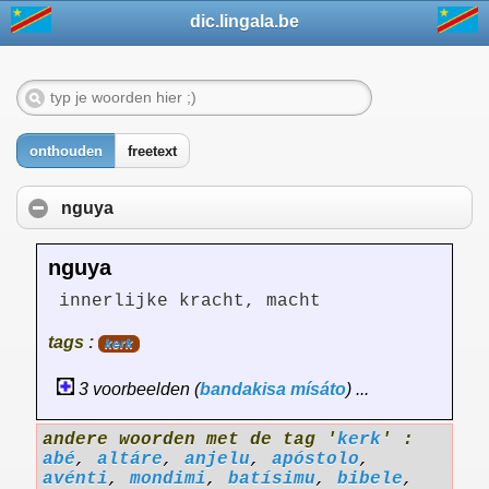
dic.lingala.be
onthouden
freetext
nguya
nguya
innerlijke kracht, macht
tags :
kerk
3 voorbeelden (
bandakisa
mísáto
) ...
andere woorden met de tag '
kerk
' :
abé
,
altáre
,
anjelu
,
apóstolo
,
avénti
,
mondimi
,
batísimu
,
bibele
,