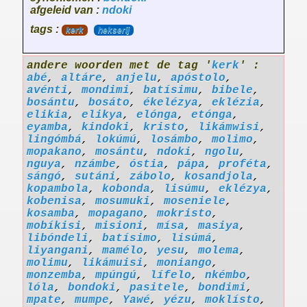
afgeleid van :
ndoki
tags :
kerk
hekserij
andere woorden met de tag '
kerk
' :
abé
,
altáre
,
anjelu
,
apóstolo
,
avénti
,
mondimi
,
batísimu
,
bibele
,
bosántu
,
bosáto
,
ékelézya
,
eklézia
,
elikia
,
elikya
,
elónga
,
etónga
,
eyamba
,
kindoki
,
kristo
,
likámwisi
,
lingómbá
,
lokúmú
,
losámbo
,
molimo
,
mopakano
,
mosántu
,
ndoki
,
ngolu
,
nguya
,
nzámbe
,
óstia
,
pápa
,
proféta
,
sángó
,
sutáni
,
zábolo
,
kosandjola
,
kopambola
,
kobonda
,
lisúmu
,
eklézya
,
kobenisa
,
mosumuki
,
moseniele
,
kosamba
,
mopagano
,
mokristo
,
mobíkisi
,
misioni
,
mísa
,
masiya
,
libóndeli
,
batísimo
,
lisúmá
,
liyangani
,
mamélo
,
yesu
,
molema
,
molimu
,
likámuisi
,
moniango
,
monzemba
,
mpúngú
,
lífelo
,
nkémbo
,
lóla
,
bondoki
,
pasitele
,
bondimi
,
mpate
,
mumpe
,
Yawé
,
yézu
,
moklísto
,