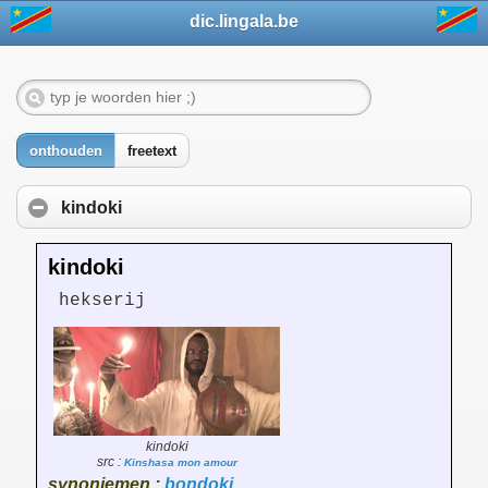
dic.lingala.be
onthouden
freetext
kindoki
kindoki
hekserij
kindoki
src :
Kinshasa mon amour
synoniemen :
bondoki