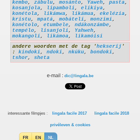
kembo
,
zábulu
,
mosánto
,
Yaweh
,
pasta
,
kosanjola
,
lipamboli
,
elikiya
,
konétola
,
likámwa
,
likámua
,
ekelézia
,
kristu
,
mpatá
,
mobáteli
,
monzimi
,
konétolo
,
etumbele
,
ndákonzámbe
,
tempélo
,
lisanjoli
,
Yahweh
,
mokangoli
,
likámoa
,
likamóisi
andere woorden met de tag '
hekserij
'
:
kindoki
,
ndoki
,
nkúku
,
bondoki
,
tshor
,
sheta
e-mail :
dic@lingala.be
interessante filmpjes :
lingala facile 2017
lingala facile 2018
privéleven & cookies
FR
EN
NL