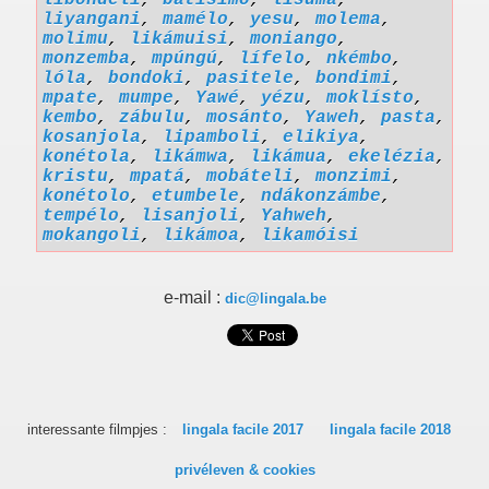
libóndeli
,
batísimo
,
lisúmá
,
liyangani
,
mamélo
,
yesu
,
molema
,
molimu
,
likámuisi
,
moniango
,
monzemba
,
mpúngú
,
lífelo
,
nkémbo
,
lóla
,
bondoki
,
pasitele
,
bondimi
,
mpate
,
mumpe
,
Yawé
,
yézu
,
moklísto
,
kembo
,
zábulu
,
mosánto
,
Yaweh
,
pasta
,
kosanjola
,
lipamboli
,
elikiya
,
konétola
,
likámwa
,
likámua
,
ekelézia
,
kristu
,
mpatá
,
mobáteli
,
monzimi
,
konétolo
,
etumbele
,
ndákonzámbe
,
tempélo
,
lisanjoli
,
Yahweh
,
mokangoli
,
likámoa
,
likamóisi
e-mail :
dic@lingala.be
interessante filmpjes :
lingala facile 2017
lingala facile 2018
privéleven & cookies