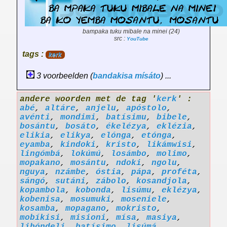
bampaka tuku mibale na minei (24)
src :
YouTube
tags :
kerk
3 voorbeelden (
bandakisa
mísáto
) ...
andere woorden met de tag '
kerk
' :
abé
,
altáre
,
anjelu
,
apóstolo
,
avénti
,
mondimi
,
batísimu
,
bibele
,
bosántu
,
bosáto
,
ékelézya
,
eklézia
,
elikia
,
elikya
,
elónga
,
etónga
,
eyamba
,
kindoki
,
kristo
,
likámwisi
,
lingómbá
,
lokúmú
,
losámbo
,
molimo
,
mopakano
,
mosántu
,
ndoki
,
ngolu
,
nguya
,
nzámbe
,
óstia
,
pápa
,
proféta
,
sángó
,
sutáni
,
zábolo
,
kosandjola
,
kopambola
,
kobonda
,
lisúmu
,
eklézya
,
kobenisa
,
mosumuki
,
moseniele
,
kosamba
,
mopagano
,
mokristo
,
mobíkisi
,
misioni
,
mísa
,
masiya
,