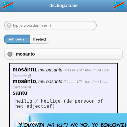
dic.lingala.be
onthouden
freetext
mosanto
mosántu
,
mv.
basantu
(klasse 1/2 : mo- (mu-) / ba-
(personen))
mosánto
,
mv.
basanto
(klasse 1/2 : mo- (mu-) / ba-
(personen))
santu
heilig / heilige (de persoon of
het adjectief)