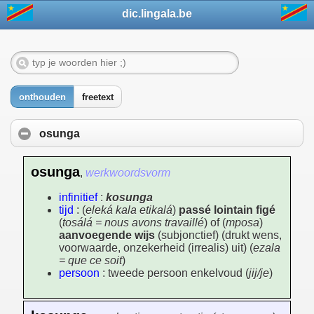
dic.lingala.be
onthouden
freetext
osunga
osunga
,
werkwoordsvorm
infinitief
:
kosunga
tijd
: (
eleká kala etikalá
)
passé lointain figé
(
tosálá = nous avons travaillé
) of (
mposa
)
aanvoegende wijs
(subjonctief) (drukt wens,
voorwaarde, onzekerheid (irrealis) uit) (
ezala
= que ce soit
)
persoon
: tweede persoon enkelvoud (
jij/je
)