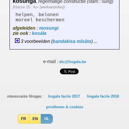
kosunga
,
regelmatige constructie (stam : sung)
(klasse 15 : ko- (werkwoorden))
helpen, belonen
moreel beschermen
afgeleiden :
mosungi
zie ook :
kosála
3 voorbeelden (
bandakisa
mísáto
) ...
e-mail :
dic@lingala.be
interessante filmpjes :
lingala facile 2017
lingala facile 2018
privéleven & cookies
FR
EN
NL