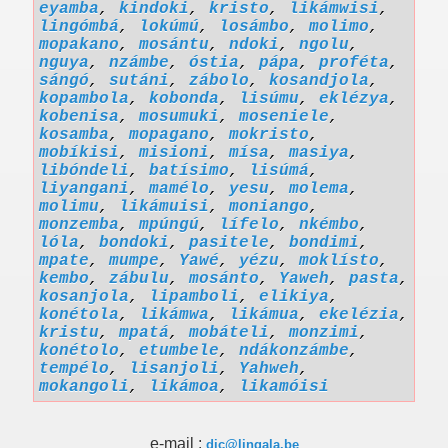
eyamba
,
kindoki
,
kristo
,
likámwisi
,
lingómbá
,
lokúmú
,
losámbo
,
molimo
,
mopakano
,
mosántu
,
ndoki
,
ngolu
,
nguya
,
nzámbe
,
óstia
,
pápa
,
proféta
,
sángó
,
sutáni
,
zábolo
,
kosandjola
,
kopambola
,
kobonda
,
lisúmu
,
eklézya
,
kobenisa
,
mosumuki
,
moseniele
,
kosamba
,
mopagano
,
mokristo
,
mobíkisi
,
misioni
,
mísa
,
masiya
,
libóndeli
,
batísimo
,
lisúmá
,
liyangani
,
mamélo
,
yesu
,
molema
,
molimu
,
likámuisi
,
moniango
,
monzemba
,
mpúngú
,
lífelo
,
nkémbo
,
lóla
,
bondoki
,
pasitele
,
bondimi
,
mpate
,
mumpe
,
Yawé
,
yézu
,
moklísto
,
kembo
,
zábulu
,
mosánto
,
Yaweh
,
pasta
,
kosanjola
,
lipamboli
,
elikiya
,
konétola
,
likámwa
,
likámua
,
ekelézia
,
kristu
,
mpatá
,
mobáteli
,
monzimi
,
konétolo
,
etumbele
,
ndákonzámbe
,
tempélo
,
lisanjoli
,
Yahweh
,
mokangoli
,
likámoa
,
likamóisi
e-mail :
dic@lingala.be