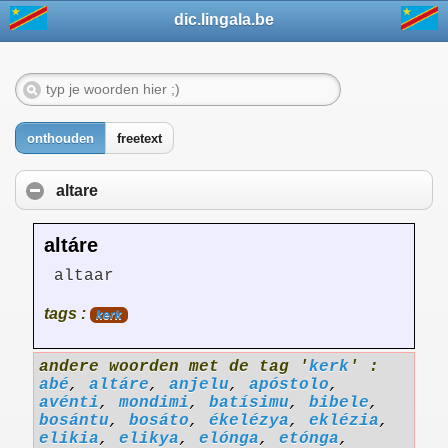
dic.lingala.be
onthouden
freetext
altare
altáre
altaar
tags :
kerk
andere woorden met de tag '
kerk
' :
abé
,
altáre
,
anjelu
,
apóstolo
,
avénti
,
mondimi
,
batísimu
,
bibele
,
bosántu
,
bosáto
,
ékelézya
,
eklézia
,
elikia
,
elikya
,
elónga
,
etónga
,