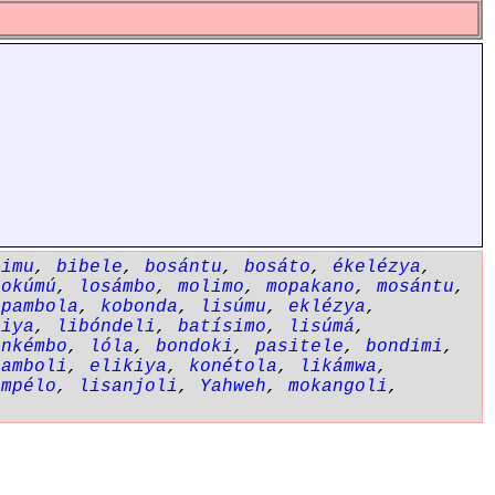
simu
,
bibele
,
bosántu
,
bosáto
,
ékelézya
,
lokúmú
,
losámbo
,
molimo
,
mopakano
,
mosántu
,
opambola
,
kobonda
,
lisúmu
,
eklézya
,
siya
,
libóndeli
,
batísimo
,
lisúmá
,
,
nkémbo
,
lóla
,
bondoki
,
pasitele
,
bondimi
,
pamboli
,
elikiya
,
konétola
,
likámwa
,
empélo
,
lisanjoli
,
Yahweh
,
mokangoli
,