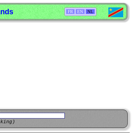
ands
FR
EN
NL
eking)