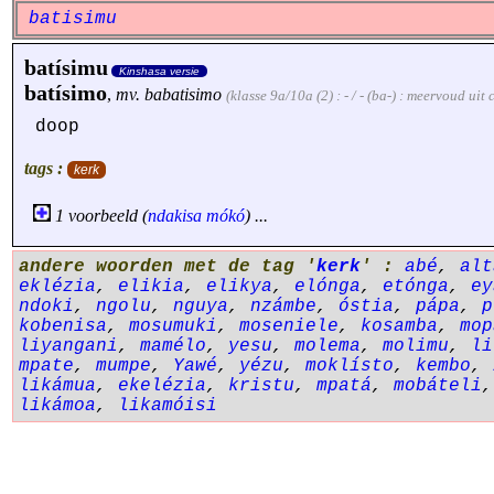
batisimu
batísimu
Kinshasa versie
batísimo
,
mv.
babatisimo
(klasse 9a/10a (2) : - / - (ba-) : meervoud uit
doop
tags :
kerk
1 voorbeeld (
ndakisa
mókó
) ...
andere woorden met de tag '
kerk
' :
abé
,
alt
eklézia
,
elikia
,
elikya
,
elónga
,
etónga
,
ey
ndoki
,
ngolu
,
nguya
,
nzámbe
,
óstia
,
pápa
,
p
kobenisa
,
mosumuki
,
moseniele
,
kosamba
,
mop
liyangani
,
mamélo
,
yesu
,
molema
,
molimu
,
li
mpate
,
mumpe
,
Yawé
,
yézu
,
moklísto
,
kembo
,
likámua
,
ekelézia
,
kristu
,
mpatá
,
mobáteli
likámoa
,
likamóisi