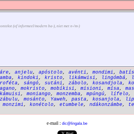
 contekst (of informeel/modern ba-), niet met n-/m-)
áre
,
anjelu
,
apóstolo
,
avénti
,
mondimi
,
batí
amba
,
kindoki
,
kristo
,
likámwisi
,
lingómbá
,
roféta
,
sángó
,
sutáni
,
zábolo
,
kosandjola
,
k
agano
,
mokristo
,
mobíkisi
,
misioni
,
mísa
,
ma
kámuisi
,
moniango
,
monzemba
,
mpúngú
,
lífelo
zábulu
,
mosánto
,
Yaweh
,
pasta
,
kosanjola
,
li
,
monzimi
,
konétolo
,
etumbele
,
ndákonzámbe
,
t
e-mail :
dic@lingala.be