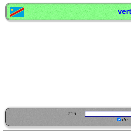
ver
Zin :
de 