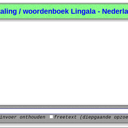
taling / woordenboek Lingala - Nederl
invoer onthouden
freetext (diepgaande opzo