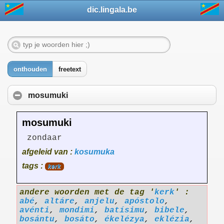
dic.lingala.be
onthouden
freetext
mosumuki
mosumuki
zondaar
afgeleid van :
kosumuka
tags :
kerk
andere woorden met de tag '
kerk
' :
abé
,
altáre
,
anjelu
,
apóstolo
,
avénti
,
mondimi
,
batísimu
,
bibele
,
bosántu
,
bosáto
,
ékelézya
,
eklézia
,