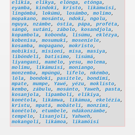
elikia
,
elikya
,
elónga
,
etónga
,
eyamba
,
kindoki
,
kristo
,
likámwisi
,
lingómbá
,
lokúmú
,
losámbo
,
molimo
,
mopakano
,
mosántu
,
ndoki
,
ngolu
,
nguya
,
nzámbe
,
óstia
,
pápa
,
proféta
,
sángó
,
sutáni
,
zábolo
,
kosandjola
,
kopambola
,
kobonda
,
lisúmu
,
eklézya
,
kobenisa
,
mosumuki
,
moseniele
,
kosamba
,
mopagano
,
mokristo
,
mobíkisi
,
misioni
,
mísa
,
masiya
,
libóndeli
,
batísimo
,
lisúmá
,
liyangani
,
mamélo
,
yesu
,
molema
,
molimu
,
likámuisi
,
moniango
,
monzemba
,
mpúngú
,
lífelo
,
nkémbo
,
lóla
,
bondoki
,
pasitele
,
bondimi
,
mpate
,
mumpe
,
Yawé
,
yézu
,
moklísto
,
kembo
,
zábulu
,
mosánto
,
Yaweh
,
pasta
,
kosanjola
,
lipamboli
,
elikiya
,
konétola
,
likámwa
,
likámua
,
ekelézia
,
kristu
,
mpatá
,
mobáteli
,
monzimi
,
konétolo
,
etumbele
,
ndákonzámbe
,
tempélo
,
lisanjoli
,
Yahweh
,
mokangoli
,
likámoa
,
likamóisi