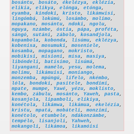
bosántu
,
bosáto
,
ékelézya
,
eklézia
,
elikia
,
elikya
,
elónga
,
etónga
,
eyamba
,
kindoki
,
kristo
,
likámwisi
,
lingómbá
,
lokúmú
,
losámbo
,
molimo
,
mopakano
,
mosántu
,
ndoki
,
ngolu
,
nguya
,
nzámbe
,
óstia
,
pápa
,
proféta
,
sángó
,
sutáni
,
zábolo
,
kosandjola
,
kopambola
,
kobonda
,
lisúmu
,
eklézya
,
kobenisa
,
mosumuki
,
moseniele
,
kosamba
,
mopagano
,
mokristo
,
mobíkisi
,
misioni
,
mísa
,
masiya
,
libóndeli
,
batísimo
,
lisúmá
,
liyangani
,
mamélo
,
yesu
,
molema
,
molimu
,
likámuisi
,
moniango
,
monzemba
,
mpúngú
,
lífelo
,
nkémbo
,
lóla
,
bondoki
,
pasitele
,
bondimi
,
mpate
,
mumpe
,
Yawé
,
yézu
,
moklísto
,
kembo
,
zábulu
,
mosánto
,
Yaweh
,
pasta
,
kosanjola
,
lipamboli
,
elikiya
,
konétola
,
likámwa
,
likámua
,
ekelézia
,
kristu
,
mpatá
,
mobáteli
,
monzimi
,
konétolo
,
etumbele
,
ndákonzámbe
,
tempélo
,
lisanjoli
,
Yahweh
,
mokangoli
,
likámoa
,
likamóisi