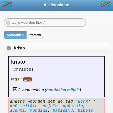
dic.lingala.be
onthouden
freetext
kristo
kristo
Christus
tags :
kerk
2 voorbeelden (
bandakisa
míbalé
) ...
andere woorden met de tag '
kerk
' :
abé
,
altáre
,
anjelu
,
apóstolo
,
avénti
,
mondimi
,
batísimu
,
bibele
,