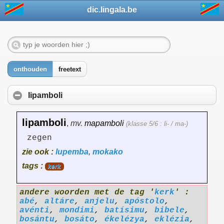
dic.lingala.be
onthouden
freetext
lipamboli
lipamboli
,
mv.
mapamboli
(klasse 5/6 : li- / ma-)
zegen
zie ook :
lupemba
,
mokako
tags :
kerk
andere woorden met de tag '
kerk
' :
abé
,
altáre
,
anjelu
,
apóstolo
,
avénti
,
mondimi
,
batísimu
,
bibele
,
bosántu
,
bosáto
,
ékelézya
,
eklézia
,