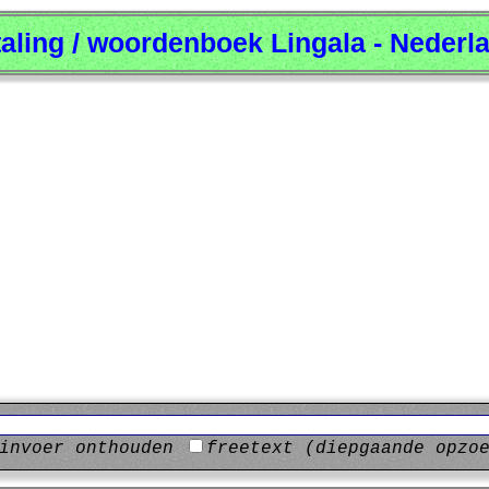
taling / woordenboek Lingala - Nederl
invoer onthouden
freetext (diepgaande opzo