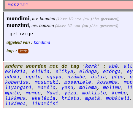
monzimi
mondimi
,
mv.
bandimi
(klasse 1/2 : mo- (mu-) / ba- (personen))
monzimi
,
mv.
banzimi
(klasse 1/2 : mo- (mu-) / ba- (personen))
gelovige
afgeleid van :
kondima
tags :
kerk
andere woorden met de tag '
kerk
' :
abé
,
alt
eklézia
,
elikia
,
elikya
,
elónga
,
etónga
,
ey
ndoki
,
ngolu
,
nguya
,
nzámbe
,
óstia
,
pápa
,
p
kobenisa
,
mosumuki
,
moseniele
,
kosamba
,
mop
liyangani
,
mamélo
,
yesu
,
molema
,
molimu
,
li
mpate
,
mumpe
,
Yawé
,
yézu
,
moklísto
,
kembo
,
likámua
,
ekelézia
,
kristu
,
mpatá
,
mobáteli
likámoa
,
likamóisi