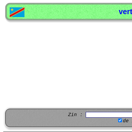
ver
Zin :
de 