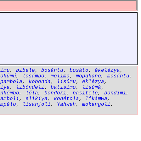
simu
,
bibele
,
bosántu
,
bosáto
,
ékelézya
,
lokúmú
,
losámbo
,
molimo
,
mopakano
,
mosántu
,
opambola
,
kobonda
,
lisúmu
,
eklézya
,
siya
,
libóndeli
,
batísimo
,
lisúmá
,
,
nkémbo
,
lóla
,
bondoki
,
pasitele
,
bondimi
,
pamboli
,
elikiya
,
konétola
,
likámwa
,
empélo
,
lisanjoli
,
Yahweh
,
mokangoli
,