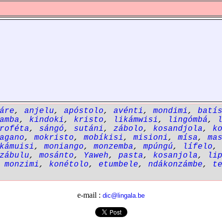
áre
,
anjelu
,
apóstolo
,
avénti
,
mondimi
,
batí
amba
,
kindoki
,
kristo
,
likámwisi
,
lingómbá
,
roféta
,
sángó
,
sutáni
,
zábolo
,
kosandjola
,
k
agano
,
mokristo
,
mobíkisi
,
misioni
,
mísa
,
ma
kámuisi
,
moniango
,
monzemba
,
mpúngú
,
lífelo
zábulu
,
mosánto
,
Yaweh
,
pasta
,
kosanjola
,
li
,
monzimi
,
konétolo
,
etumbele
,
ndákonzámbe
,
t
e-mail :
dic@lingala.be