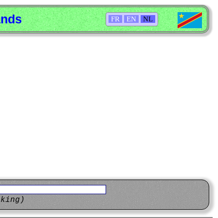
ands
FR
EN
NL
eking)