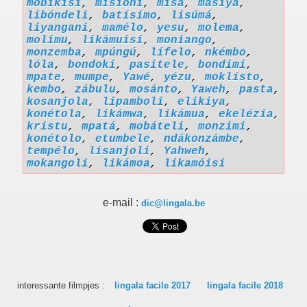
mobíkisi
,
misioni
,
mísa
,
masiya
,
libóndeli
,
batísimo
,
lisúmá
,
liyangani
,
mamélo
,
yesu
,
molema
,
molimu
,
likámuisi
,
moniango
,
monzemba
,
mpúngú
,
lífelo
,
nkémbo
,
lóla
,
bondoki
,
pasitele
,
bondimi
,
mpate
,
mumpe
,
Yawé
,
yézu
,
moklísto
,
kembo
,
zábulu
,
mosánto
,
Yaweh
,
pasta
,
kosanjola
,
lipamboli
,
elikiya
,
konétola
,
likámwa
,
likámua
,
ekelézia
,
kristu
,
mpatá
,
mobáteli
,
monzimi
,
konétolo
,
etumbele
,
ndákonzámbe
,
tempélo
,
lisanjoli
,
Yahweh
,
mokangoli
,
likámoa
,
likamóisi
e-mail :
dic@lingala.be
interessante filmpjes :
lingala facile 2017
lingala facile 2018