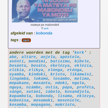
mateya pe mabondeli
©
pvh
afgeleid van :
kobonda
tags :
kerk
andere woorden met de tag '
kerk
' :
abé
,
altáre
,
anjelu
,
apóstolo
,
avénti
,
mondimi
,
batísimu
,
bibele
,
bosántu
,
bosáto
,
ékelézya
,
eklézia
,
elikia
,
elikya
,
elónga
,
etónga
,
eyamba
,
kindoki
,
kristo
,
likámwisi
,
lingómbá
,
lokúmú
,
losámbo
,
molimo
,
mopakano
,
mosántu
,
ndoki
,
ngolu
,
nguya
,
nzámbe
,
óstia
,
pápa
,
proféta
,
sángó
,
sutáni
,
zábolo
,
kosandjola
,
kopambola
,
kobonda
,
lisúmu
,
eklézya
,
kobenisa
,
mosumuki
,
moseniele
,
kosamba
,
mopagano
,
mokristo
,