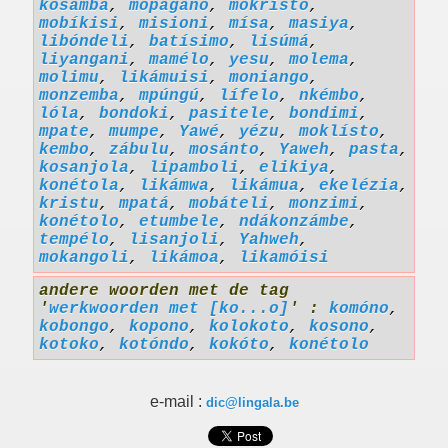
kosamba
,
mopagano
,
mokristo
,
mobíkisi
,
misioni
,
mísa
,
masiya
,
libóndeli
,
batísimo
,
lisúmá
,
liyangani
,
mamélo
,
yesu
,
molema
,
molimu
,
likámuisi
,
moniango
,
monzemba
,
mpúngú
,
lífelo
,
nkémbo
,
lóla
,
bondoki
,
pasitele
,
bondimi
,
mpate
,
mumpe
,
Yawé
,
yézu
,
moklísto
,
kembo
,
zábulu
,
mosánto
,
Yaweh
,
pasta
,
kosanjola
,
lipamboli
,
elikiya
,
konétola
,
likámwa
,
likámua
,
ekelézia
,
kristu
,
mpatá
,
mobáteli
,
monzimi
,
konétolo
,
etumbele
,
ndákonzámbe
,
tempélo
,
lisanjoli
,
Yahweh
,
mokangoli
,
likámoa
,
likamóisi
andere woorden met de tag
'
werkwoorden met [ko...o]
' :
komóno
,
kobongo
,
kopono
,
kolokoto
,
kosono
,
kotoko
,
kotóndo
,
kokóto
,
konétolo
e-mail :
dic@lingala.be