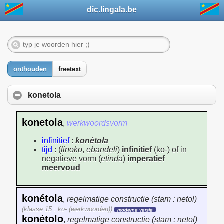
dic.lingala.be
onthouden
freetext
konetola
konetola
,
werkwoordsvorm
infinitief
:
konétola
tijd
: (
linoko
,
ebandeli
)
infinitief
(ko-) of in
negatieve vorm (
etinda
)
imperatief
meervoud
konétola
,
regelmatige constructie (stam : netol)
(klasse 15 : ko- (werkwoorden))
moderne versie
konétolo
,
regelmatige constructie (stam : netol)