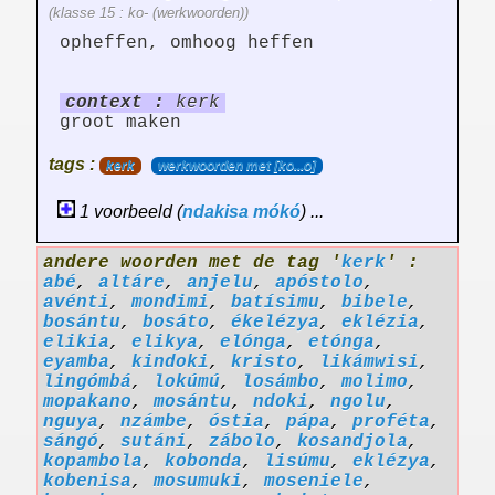
(klasse 15 : ko- (werkwoorden))
opheffen, omhoog heffen
context :
kerk
groot maken
tags :
kerk
werkwoorden met [ko...o]
1 voorbeeld (
ndakisa
mókó
) ...
andere woorden met de tag '
kerk
' :
abé
,
altáre
,
anjelu
,
apóstolo
,
avénti
,
mondimi
,
batísimu
,
bibele
,
bosántu
,
bosáto
,
ékelézya
,
eklézia
,
elikia
,
elikya
,
elónga
,
etónga
,
eyamba
,
kindoki
,
kristo
,
likámwisi
,
lingómbá
,
lokúmú
,
losámbo
,
molimo
,
mopakano
,
mosántu
,
ndoki
,
ngolu
,
nguya
,
nzámbe
,
óstia
,
pápa
,
proféta
,
sángó
,
sutáni
,
zábolo
,
kosandjola
,
kopambola
,
kobonda
,
lisúmu
,
eklézya
,
kobenisa
,
mosumuki
,
moseniele
,