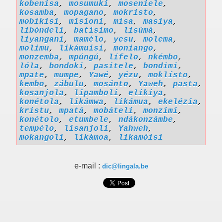
kobenisa
,
mosumuki
,
moseniele
,
kosamba
,
mopagano
,
mokristo
,
mobíkisi
,
misioni
,
mísa
,
masiya
,
libóndeli
,
batísimo
,
lisúmá
,
liyangani
,
mamélo
,
yesu
,
molema
,
molimu
,
likámuisi
,
moniango
,
monzemba
,
mpúngú
,
lífelo
,
nkémbo
,
lóla
,
bondoki
,
pasitele
,
bondimi
,
mpate
,
mumpe
,
Yawé
,
yézu
,
moklísto
,
kembo
,
zábulu
,
mosánto
,
Yaweh
,
pasta
,
kosanjola
,
lipamboli
,
elikiya
,
konétola
,
likámwa
,
likámua
,
ekelézia
,
kristu
,
mpatá
,
mobáteli
,
monzimi
,
konétolo
,
etumbele
,
ndákonzámbe
,
tempélo
,
lisanjoli
,
Yahweh
,
mokangoli
,
likámoa
,
likamóisi
e-mail :
dic@lingala.be