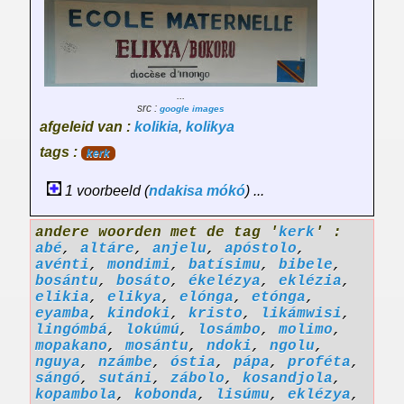
...
src :
google images
afgeleid van :
kolikia
,
kolikya
tags :
kerk
1 voorbeeld (
ndakisa
mókó
) ...
andere woorden met de tag '
kerk
' :
abé
,
altáre
,
anjelu
,
apóstolo
,
avénti
,
mondimi
,
batísimu
,
bibele
,
bosántu
,
bosáto
,
ékelézya
,
eklézia
,
elikia
,
elikya
,
elónga
,
etónga
,
eyamba
,
kindoki
,
kristo
,
likámwisi
,
lingómbá
,
lokúmú
,
losámbo
,
molimo
,
mopakano
,
mosántu
,
ndoki
,
ngolu
,
nguya
,
nzámbe
,
óstia
,
pápa
,
proféta
,
sángó
,
sutáni
,
zábolo
,
kosandjola
,
kopambola
,
kobonda
,
lisúmu
,
eklézya
,