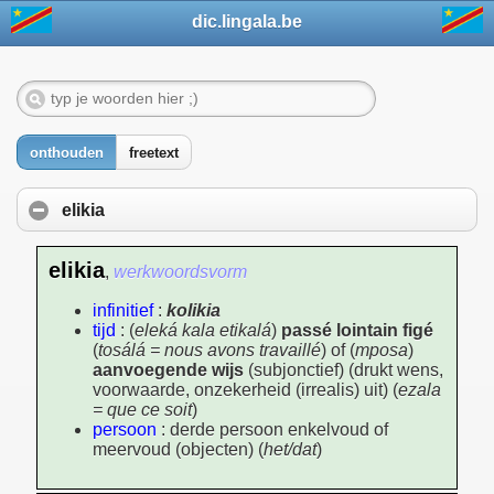
dic.lingala.be
onthouden
freetext
elikia
elikia
,
werkwoordsvorm
infinitief
:
kolikia
tijd
: (
eleká kala etikalá
)
passé lointain figé
(
tosálá = nous avons travaillé
) of (
mposa
)
aanvoegende wijs
(subjonctief) (drukt wens,
voorwaarde, onzekerheid (irrealis) uit) (
ezala
= que ce soit
)
persoon
: derde persoon enkelvoud of
meervoud (objecten) (
het/dat
)