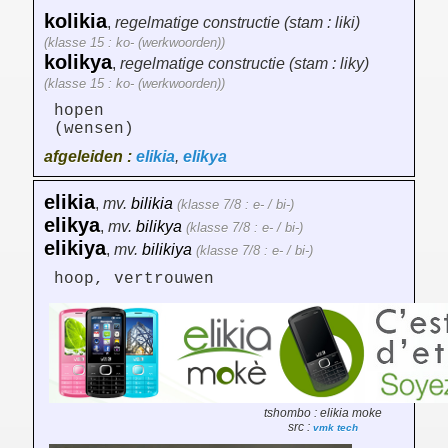
kolikia
,
regelmatige constructie (stam : liki)
(klasse 15 : ko- (werkwoorden))
kolikya
,
regelmatige constructie (stam : liky)
(klasse 15 : ko- (werkwoorden))
hopen
(wensen)
afgeleiden :
elikia
,
elikya
elikia
,
mv.
bilikia
(klasse 7/8 : e- / bi-)
elikya
,
mv.
bilikya
(klasse 7/8 : e- / bi-)
elikiya
,
mv.
bilikiya
(klasse 7/8 : e- / bi-)
hoop, vertrouwen
tshombo : elikia moke
src :
vmk tech