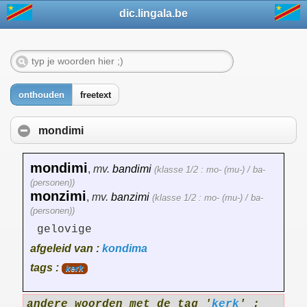
dic.lingala.be
onthouden
freetext
mondimi
mondimi
,
mv.
bandimi
(klasse 1/2 : mo- (mu-) / ba-
(personen))
monzimi
,
mv.
banzimi
(klasse 1/2 : mo- (mu-) / ba-
(personen))
gelovige
afgeleid van :
kondima
tags :
kerk
andere woorden met de tag '
kerk
' :