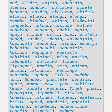
abé
,
altáre
,
anjelu
,
apóstolo
,
avénti
,
mondimi
,
batísimu
,
bibele
,
bosántu
,
bosáto
,
ékelézya
,
eklézia
,
elikia
,
elikya
,
elónga
,
etónga
,
eyamba
,
kindoki
,
kristo
,
likámwisi
,
lingómbá
,
lokúmú
,
losámbo
,
molimo
,
mopakano
,
mosántu
,
ndoki
,
ngolu
,
nguya
,
nzámbe
,
óstia
,
pápa
,
proféta
,
sángó
,
sutáni
,
zábolo
,
kosandjola
,
kopambola
,
kobonda
,
lisúmu
,
eklézya
,
kobenisa
,
mosumuki
,
moseniele
,
kosamba
,
mopagano
,
mokristo
,
mobíkisi
,
misioni
,
mísa
,
masiya
,
libóndeli
,
batísimo
,
lisúmá
,
liyangani
,
mamélo
,
yesu
,
molema
,
molimu
,
likámuisi
,
moniango
,
monzemba
,
mpúngú
,
lífelo
,
nkémbo
,
lóla
,
bondoki
,
pasitele
,
bondimi
,
mpate
,
mumpe
,
Yawé
,
yézu
,
moklísto
,
kembo
,
zábulu
,
mosánto
,
Yaweh
,
pasta
,
kosanjola
,
lipamboli
,
elikiya
,
konétola
,
likámwa
,
likámua
,
ekelézia
,
kristu
,
mpatá
,
mobáteli
,
monzimi
,
konétolo
,
etumbele
,
ndákonzámbe
,
tempélo
,
lisanjoli
,
Yahweh
,