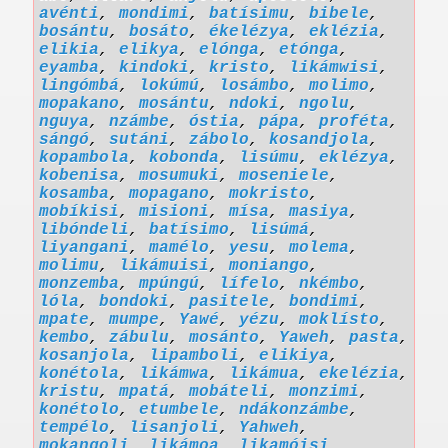
avénti
,
mondimi
,
batísimu
,
bibele
,
bosántu
,
bosáto
,
ékelézya
,
eklézia
,
elikia
,
elikya
,
elónga
,
etónga
,
eyamba
,
kindoki
,
kristo
,
likámwisi
,
lingómbá
,
lokúmú
,
losámbo
,
molimo
,
mopakano
,
mosántu
,
ndoki
,
ngolu
,
nguya
,
nzámbe
,
óstia
,
pápa
,
proféta
,
sángó
,
sutáni
,
zábolo
,
kosandjola
,
kopambola
,
kobonda
,
lisúmu
,
eklézya
,
kobenisa
,
mosumuki
,
moseniele
,
kosamba
,
mopagano
,
mokristo
,
mobíkisi
,
misioni
,
mísa
,
masiya
,
libóndeli
,
batísimo
,
lisúmá
,
liyangani
,
mamélo
,
yesu
,
molema
,
molimu
,
likámuisi
,
moniango
,
monzemba
,
mpúngú
,
lífelo
,
nkémbo
,
lóla
,
bondoki
,
pasitele
,
bondimi
,
mpate
,
mumpe
,
Yawé
,
yézu
,
moklísto
,
kembo
,
zábulu
,
mosánto
,
Yaweh
,
pasta
,
kosanjola
,
lipamboli
,
elikiya
,
konétola
,
likámwa
,
likámua
,
ekelézia
,
kristu
,
mpatá
,
mobáteli
,
monzimi
,
konétolo
,
etumbele
,
ndákonzámbe
,
tempélo
,
lisanjoli
,
Yahweh
,
mokangoli
,
likámoa
,
likamóisi