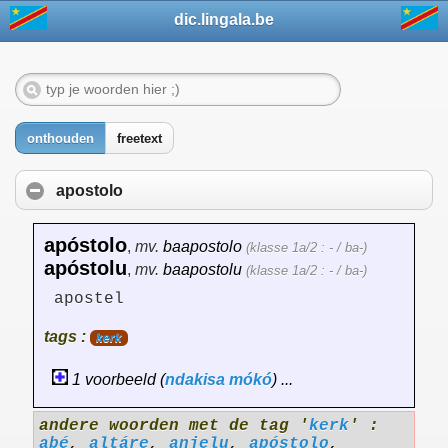
dic.lingala.be
onthouden
freetext
apostolo
apóstolo
,
mv.
baapostolo
(klasse 1a/2 : - / ba-)
apóstolu
,
mv.
baapostolu
(klasse 1a/2 : - / ba-)
apostel
tags :
kerk
1 voorbeeld (
ndakisa
mókó
) ...
andere woorden met de tag '
kerk
' :
abé
,
altáre
,
anjelu
,
apóstolo
,