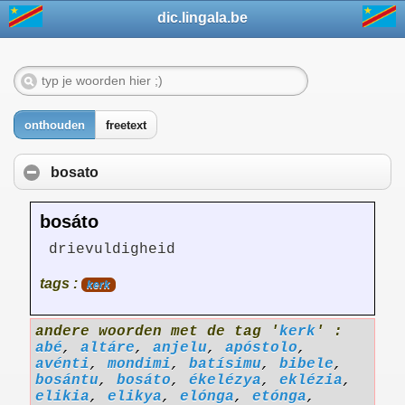
dic.lingala.be
onthouden
freetext
bosato
bosáto
drievuldigheid
tags :
kerk
andere woorden met de tag '
kerk
' :
abé
,
altáre
,
anjelu
,
apóstolo
,
avénti
,
mondimi
,
batísimu
,
bibele
,
bosántu
,
bosáto
,
ékelézya
,
eklézia
,
elikia
,
elikya
,
elónga
,
etónga
,