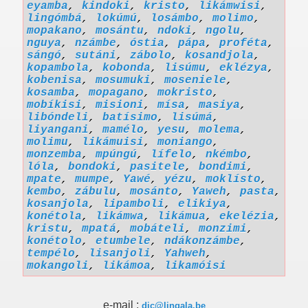
eyamba
,
kindoki
,
kristo
,
likámwisi
,
lingómbá
,
lokúmú
,
losámbo
,
molimo
,
mopakano
,
mosántu
,
ndoki
,
ngolu
,
nguya
,
nzámbe
,
óstia
,
pápa
,
proféta
,
sángó
,
sutáni
,
zábolo
,
kosandjola
,
kopambola
,
kobonda
,
lisúmu
,
eklézya
,
kobenisa
,
mosumuki
,
moseniele
,
kosamba
,
mopagano
,
mokristo
,
mobíkisi
,
misioni
,
mísa
,
masiya
,
libóndeli
,
batísimo
,
lisúmá
,
liyangani
,
mamélo
,
yesu
,
molema
,
molimu
,
likámuisi
,
moniango
,
monzemba
,
mpúngú
,
lífelo
,
nkémbo
,
lóla
,
bondoki
,
pasitele
,
bondimi
,
mpate
,
mumpe
,
Yawé
,
yézu
,
moklísto
,
kembo
,
zábulu
,
mosánto
,
Yaweh
,
pasta
,
kosanjola
,
lipamboli
,
elikiya
,
konétola
,
likámwa
,
likámua
,
ekelézia
,
kristu
,
mpatá
,
mobáteli
,
monzimi
,
konétolo
,
etumbele
,
ndákonzámbe
,
tempélo
,
lisanjoli
,
Yahweh
,
mokangoli
,
likámoa
,
likamóisi
e-mail :
dic@lingala.be