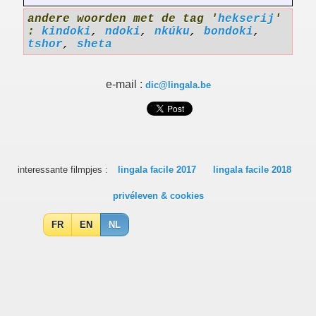
andere woorden met de tag '
hekserij
'
:
kindoki
,
ndoki
,
nkúku
,
bondoki
,
tshor
,
sheta
e-mail :
dic@lingala.be
interessante filmpjes :
lingala facile 2017
lingala facile 2018
privéleven & cookies
FR
EN
NL