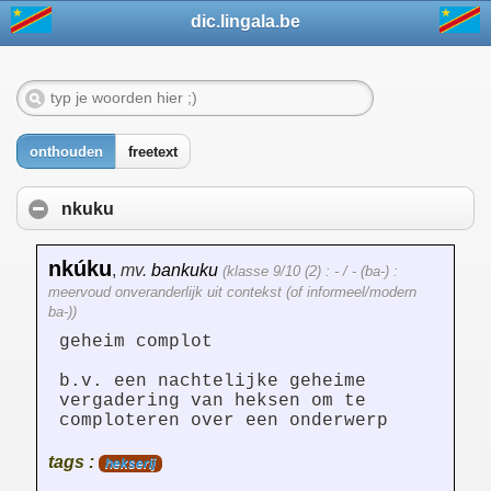
dic.lingala.be
onthouden
freetext
nkuku
nkúku
,
mv.
bankuku
(klasse 9/10 (2) : - / - (ba-) :
meervoud onveranderlijk uit contekst (of informeel/modern
ba-))
geheim complot
b.v. een nachtelijke geheime
vergadering van heksen om te
comploteren over een onderwerp
tags :
hekserij