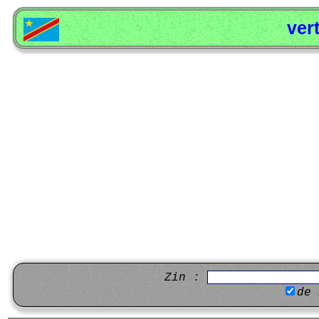
ver
Zin :
de 