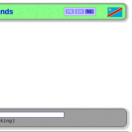
ands
FR
EN
NL
eking)