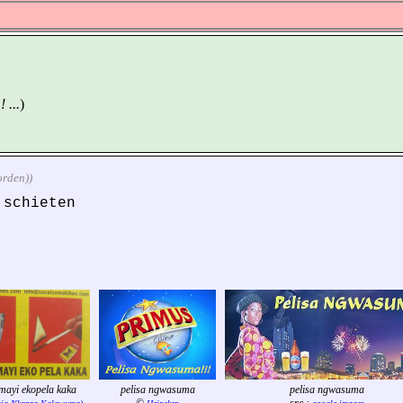
 ...
)
orden))
 schieten
 mayi ekopela kaka
pelisa ngwasuma
pelisa ngwasuma