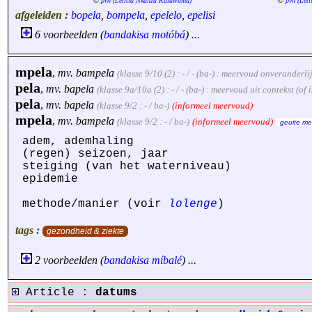
©
©
pvh (Letitia Nkanza Kalawuma)
pvh (Let
afgeleiden :
bopela
,
bompela
,
epelelo
,
epelisi
6 voorbeelden (
bandakisa
motóbá
) ...
mpela
,
mv.
bampela
(klasse 9/10 (2) : - / - (ba-) : meervoud onveranderl
pela
,
mv.
bapela
(klasse 9a/10a (2) : - / - (ba-) : meervoud uit contekst (o
pela
,
mv.
bapela
(klasse 9/2 : - / ba-)
(informeel meervoud)
mpela
,
mv.
bampela
(klasse 9/2 : - / ba-)
(informeel meervoud)
geuite me
adem, ademhaling
(regen) seizoen, jaar
steiging (van het waterniveau)
epidemie
methode/manier (voir
lolenge
)
tags :
gezondheid & ziekte
2 voorbeelden (
bandakisa
míbalé
) ...
Article :
datums