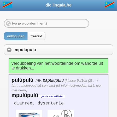
dic.lingala.be
onthouden
freetext
mpulupulu
verdubbeling van het woordeinde om wanorde uit
te drukken...
pulúpulú
,
mv.
bapulupulu
(klasse 9a/10a (2) : - / -
(ba-) : meervoud uit contekst (of informeel/modern ba-), niet
met n-/m-)
mpulúpulú
geuite medeklinker
diarree, dysenterie