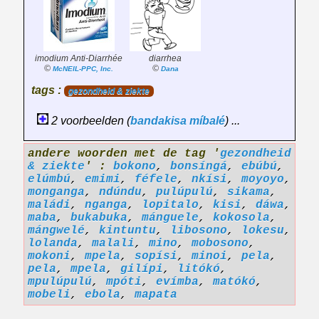
imodium Anti-Diarrhée
diarrhea
©
©
McNEIL-PPC, Inc.
Dana
tags :
gezondheid & ziekte
2 voorbeelden (
bandakisa
míbalé
) ...
andere woorden met de tag '
gezondheid
& ziekte
' :
bokono
,
bonsíngá
,
ebúbú
,
elúmbú
,
emimi
,
féfele
,
nkísi
,
moyoyo
,
monganga
,
ndúndu
,
pulúpulú
,
sikama
,
maládi
,
nganga
,
lopitalo
,
kisi
,
dáwa
,
maba
,
bukabuka
,
mánguele
,
kokosola
,
mángwelé
,
kintuntu
,
libosono
,
lokesu
,
lolanda
,
malali
,
mino
,
mobosono
,
mokoni
,
mpela
,
sopísi
,
minoi
,
pela
,
pela
,
mpela
,
gilípi
,
litókó
,
mpulúpulú
,
mpóti
,
evímba
,
matókó
,
mobeli
,
ebola
,
mapata