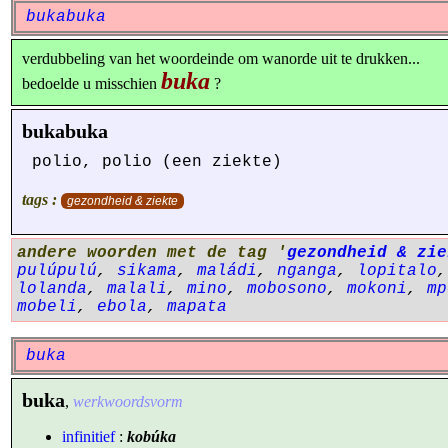
bukabuka
verdubbeling van het woordeinde om wanorde uit te drukken...
buka
bedoelde u misschien
?
bukabuka
polio, polio (een ziekte)
tags :
gezondheid & ziekte
andere woorden met de tag '
gezondheid & zie
pulúpulú
,
sikama
,
maládi
,
nganga
,
lopitalo
lolanda
,
malali
,
mino
,
mobosono
,
mokoni
,
mp
mobeli
,
ebola
,
mapata
buka
buka
,
werkwoordsvorm
infinitief
:
kobúka