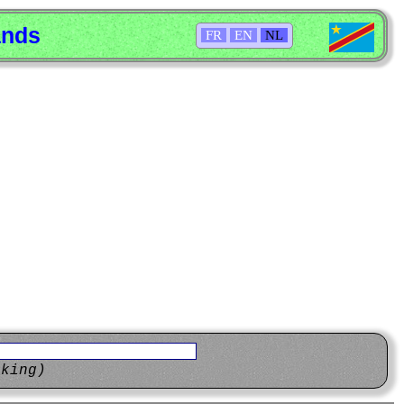
ands
FR
EN
NL
eking)