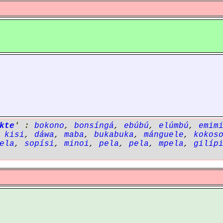
kte
' :
bokono
,
bonsíngá
,
ebúbú
,
elúmbú
,
emim
,
kisi
,
dáwa
,
maba
,
bukabuka
,
mánguele
,
kokos
ela
,
sopísi
,
minoi
,
pela
,
pela
,
mpela
,
gilíp