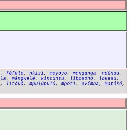
i
,
féfele
,
nkísi
,
moyoyo
,
monganga
,
ndúndu
,
ola
,
mángwelé
,
kintuntu
,
libosono
,
lokesu
,
i
,
litókó
,
mpulúpulú
,
mpóti
,
evímba
,
matókó
,