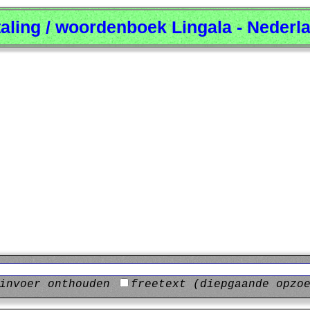
taling / woordenboek Lingala - Nederl
invoer onthouden
freetext (diepgaande opzo