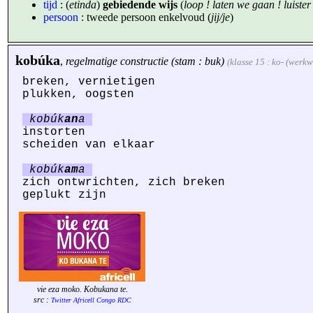
tijd
: (
etinda
)
gebiedende wijs
(
loop ! laten we gaan ! luister !
persoon
: tweede persoon enkelvoud (
jij/je
)
kobúka
,
regelmatige constructie (stam : buk)
(klasse 15 : ko- (werk
breken, vernietigen
plukken, oogsten
kobúk
an
a
instorten
scheiden van elkaar
kobúk
am
a
zich ontwrichten, zich breken
geplukt zijn
vie eza moko. Kobukana te.
src :
Twitter Africell Congo RDC