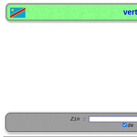
ver
Zin :
de 