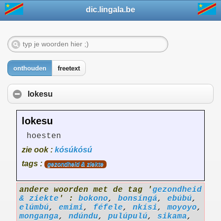
dic.lingala.be
onthouden
freetext
lokesu
lokesu
hoesten
zie ook :
kósúkósú
tags :
gezondheid & ziekte
andere woorden met de tag '
gezondheid
& ziekte
' :
bokono
,
bonsíngá
,
ebúbú
,
elúmbú
,
emimi
,
féfele
,
nkísi
,
moyoyo
,
monganga
,
ndúndu
,
pulúpulú
,
sikama
,