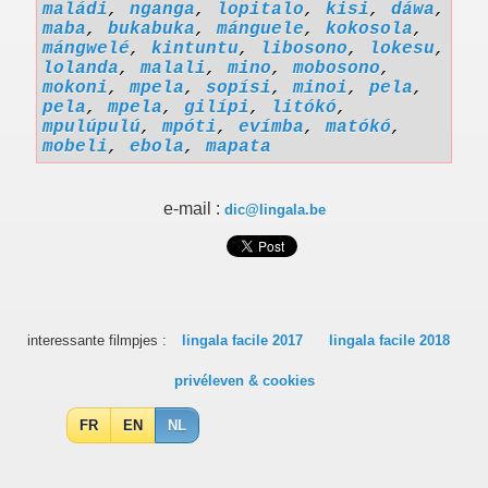
maládi
,
nganga
,
lopitalo
,
kisi
,
dáwa
,
maba
,
bukabuka
,
mánguele
,
kokosola
,
mángwelé
,
kintuntu
,
libosono
,
lokesu
,
lolanda
,
malali
,
mino
,
mobosono
,
mokoni
,
mpela
,
sopísi
,
minoi
,
pela
,
pela
,
mpela
,
gilípi
,
litókó
,
mpulúpulú
,
mpóti
,
evímba
,
matókó
,
mobeli
,
ebola
,
mapata
e-mail :
dic@lingala.be
interessante filmpjes :
lingala facile 2017
lingala facile 2018
privéleven & cookies
FR
EN
NL