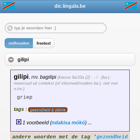
dic.lingala.be
onthouden
freetext
gilipi
gilípi
,
mv.
bagilipi
(klasse 9a/10a (2) : - / - (ba-) :
meervoud uit contekst (of informeel/modern ba-), niet met
n-/m-)
griep
tags :
gezondheid & ziekte
1 voorbeeld (
ndakisa
mókó
) ...
andere woorden met de tag '
gezondheid