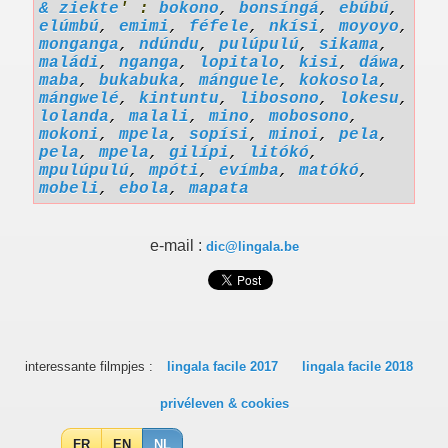
& ziekte
' :
bokono
,
bonsíngá
,
ebúbú
,
elúmbú
,
emimi
,
féfele
,
nkísi
,
moyoyo
,
monganga
,
ndúndu
,
pulúpulú
,
sikama
,
maládi
,
nganga
,
lopitalo
,
kisi
,
dáwa
,
maba
,
bukabuka
,
mánguele
,
kokosola
,
mángwelé
,
kintuntu
,
libosono
,
lokesu
,
lolanda
,
malali
,
mino
,
mobosono
,
mokoni
,
mpela
,
sopísi
,
minoi
,
pela
,
pela
,
mpela
,
gilípi
,
litókó
,
mpulúpulú
,
mpóti
,
evímba
,
matókó
,
mobeli
,
ebola
,
mapata
e-mail :
dic@lingala.be
interessante filmpjes :
lingala facile 2017
lingala facile 2018
privéleven & cookies
FR
EN
NL