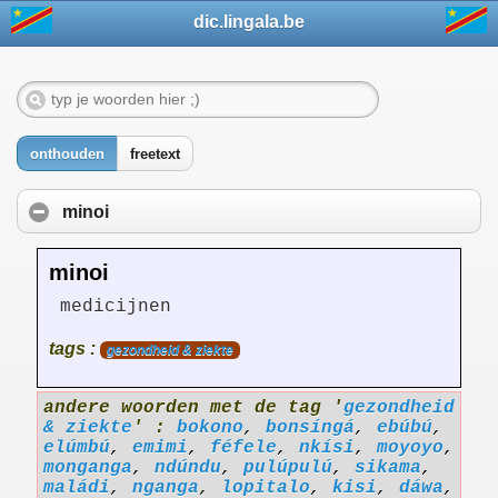
dic.lingala.be
onthouden
freetext
minoi
minoi
medicijnen
tags :
gezondheid & ziekte
andere woorden met de tag '
gezondheid
& ziekte
' :
bokono
,
bonsíngá
,
ebúbú
,
elúmbú
,
emimi
,
féfele
,
nkísi
,
moyoyo
,
monganga
,
ndúndu
,
pulúpulú
,
sikama
,
maládi
,
nganga
,
lopitalo
,
kisi
,
dáwa
,