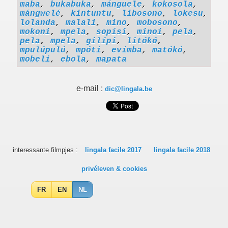
maba
,
bukabuka
,
mánguele
,
kokosola
,
mángwelé
,
kintuntu
,
libosono
,
lokesu
,
lolanda
,
malali
,
mino
,
mobosono
,
mokoni
,
mpela
,
sopísi
,
minoi
,
pela
,
pela
,
mpela
,
gilípi
,
litókó
,
mpulúpulú
,
mpóti
,
evímba
,
matókó
,
mobeli
,
ebola
,
mapata
e-mail :
dic@lingala.be
interessante filmpjes :
lingala facile 2017
lingala facile 2018
privéleven & cookies
FR
EN
NL