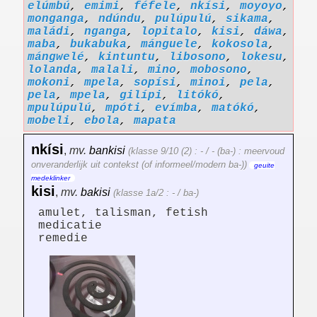
elúmbú
,
emimi
,
féfele
,
nkísi
,
moyoyo
,
monganga
,
ndúndu
,
pulúpulú
,
sikama
,
maládi
,
nganga
,
lopitalo
,
kisi
,
dáwa
,
maba
,
bukabuka
,
mánguele
,
kokosola
,
mángwelé
,
kintuntu
,
libosono
,
lokesu
,
lolanda
,
malali
,
mino
,
mobosono
,
mokoni
,
mpela
,
sopísi
,
minoi
,
pela
,
pela
,
mpela
,
gilípi
,
litókó
,
mpulúpulú
,
mpóti
,
evímba
,
matókó
,
mobeli
,
ebola
,
mapata
nkísi
,
mv.
bankisi
(klasse 9/10 (2) : - / - (ba-) : meervoud
onveranderlijk uit contekst (of informeel/modern ba-))
geuite
medeklinker
kisi
,
mv.
bakisi
(klasse 1a/2 : - / ba-)
amulet, talisman, fetish
medicatie
remedie