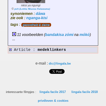
nkisi ya ngungi
©
pvh (Letitia Nkanza Kalawuma)
synoniemen :
dáwa
zie ook :
nganga-kisi
tags :
gezondheid & ziekte
11 voorbeelden (
bandakisa
zómi
na
mókó
)
...
Article :
medeklinkers
e-mail :
dic@lingala.be
interessante filmpjes :
lingala facile 2017
lingala facile 2018
privéleven & cookies