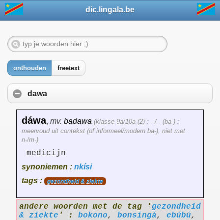
dic.lingala.be
onthouden
freetext
dawa
dáwa
,
mv.
badawa
(klasse 9a/10a (2) : - / - (ba-) :
meervoud uit contekst (of informeel/modern ba-), niet met
n-/m-)
medicijn
synoniemen :
nkísi
tags :
gezondheid & ziekte
andere woorden met de tag '
gezondheid
& ziekte
' :
bokono
,
bonsíngá
,
ebúbú
,