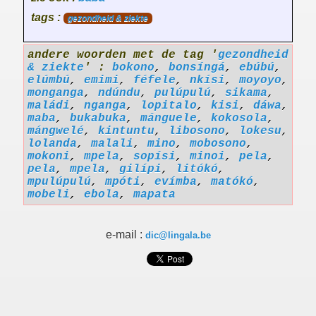
tags :
gezondheid & ziekte
andere woorden met de tag '
gezondheid
& ziekte
' :
bokono
,
bonsíngá
,
ebúbú
,
elúmbú
,
emimi
,
féfele
,
nkísi
,
moyoyo
,
monganga
,
ndúndu
,
pulúpulú
,
sikama
,
maládi
,
nganga
,
lopitalo
,
kisi
,
dáwa
,
maba
,
bukabuka
,
mánguele
,
kokosola
,
mángwelé
,
kintuntu
,
libosono
,
lokesu
,
lolanda
,
malali
,
mino
,
mobosono
,
mokoni
,
mpela
,
sopísi
,
minoi
,
pela
,
pela
,
mpela
,
gilípi
,
litókó
,
mpulúpulú
,
mpóti
,
evímba
,
matókó
,
mobeli
,
ebola
,
mapata
e-mail :
dic@lingala.be