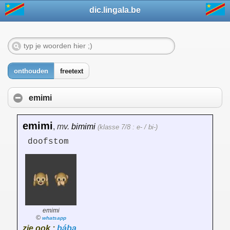
dic.lingala.be
onthouden
freetext
emimi
emimi
,
mv.
bimimi
(klasse 7/8 : e- / bi-)
doofstom
emimi
©
whatsapp
zie ook :
bába