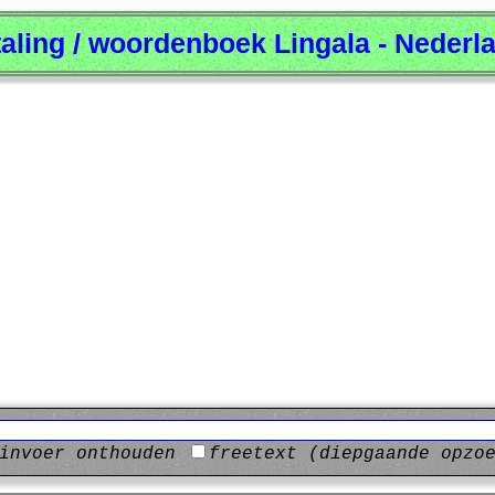
taling / woordenboek Lingala - Nederl
invoer onthouden
freetext (diepgaande opzo