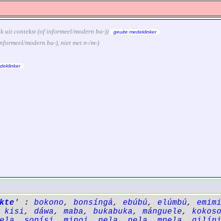
ijk uit contekst (of informeel/modern ba-))
geuite medeklinker
f informeel/modern ba-), niet met n-/m-)
deklinker
kte
' :
bokono
,
bonsíngá
,
ebúbú
,
elúmbú
,
emim
,
kisi
,
dáwa
,
maba
,
bukabuka
,
mánguele
,
kokos
ela
,
sopísi
,
minoi
,
pela
,
pela
,
mpela
,
gilíp