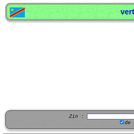
ver
Zin :
de 