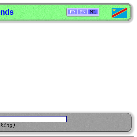
ands
FR
EN
NL
eking)