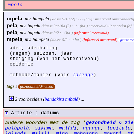
mpela
mpela
,
mv.
bampela
(klasse 9/10 (2) : - / - (ba-) : meervoud onveranderl
pela
,
mv.
bapela
(klasse 9a/10a (2) : - / - (ba-) : meervoud uit contekst (o
pela
,
mv.
bapela
(klasse 9/2 : - / ba-)
(informeel meervoud)
mpela
,
mv.
bampela
(klasse 9/2 : - / ba-)
(informeel meervoud)
geuite me
adem, ademhaling
(regen) seizoen, jaar
steiging (van het waterniveau)
epidemie
methode/manier (voir
lolenge
)
tags :
gezondheid & ziekte
2 voorbeelden (
bandakisa
míbalé
) ...
Article :
datums
andere woorden met de tag '
gezondheid & zie
pulúpulú
,
sikama
,
maládi
,
nganga
,
lopitalo
lolanda
,
malali
,
mino
,
mobosono
,
mokoni
,
mp