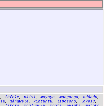
i
,
féfele
,
nkísi
,
moyoyo
,
monganga
,
ndúndu
,
ola
,
mángwelé
,
kintuntu
,
libosono
,
lokesu
,
i
,
litókó
,
mpulúpulú
,
mpóti
,
evímba
,
matókó
,