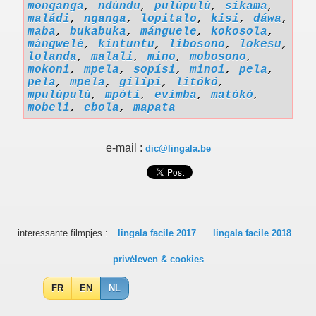
monganga
,
ndúndu
,
pulúpulú
,
sikama
,
maládi
,
nganga
,
lopitalo
,
kisi
,
dáwa
,
maba
,
bukabuka
,
mánguele
,
kokosola
,
mángwelé
,
kintuntu
,
libosono
,
lokesu
,
lolanda
,
malali
,
mino
,
mobosono
,
mokoni
,
mpela
,
sopísi
,
minoi
,
pela
,
pela
,
mpela
,
gilípi
,
litókó
,
mpulúpulú
,
mpóti
,
evímba
,
matókó
,
mobeli
,
ebola
,
mapata
e-mail :
dic@lingala.be
interessante filmpjes :
lingala facile 2017
lingala facile 2018
privéleven & cookies
FR
EN
NL