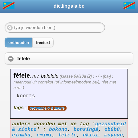
dic.lingala.be
onthouden
freetext
fefele
féfele
,
mv.
bafefele
(klasse 9a/10a (2) : - / - (ba-) :
meervoud uit contekst (of informeel/modern ba-), niet met
n-/m-)
koorts
tags :
gezondheid & ziekte
andere woorden met de tag '
gezondheid
& ziekte
' :
bokono
,
bonsíngá
,
ebúbú
,
elúmbú
,
emimi
,
féfele
,
nkísi
,
moyoyo
,