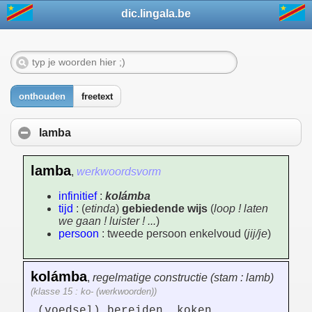
dic.lingala.be
onthouden
freetext
lamba
lamba
,
werkwoordsvorm
infinitief
:
kolámba
tijd
: (
etinda
)
gebiedende wijs
(
loop ! laten
we gaan ! luister ! ...
)
persoon
: tweede persoon enkelvoud (
jij/je
)
kolámba
,
regelmatige constructie (stam : lamb)
(klasse 15 : ko- (werkwoorden))
(voedsel) bereiden, koken