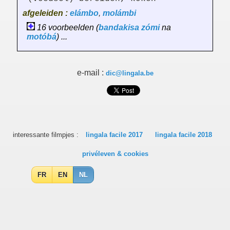
afgeleiden :
elámbo
,
molámbi
16 voorbeelden (
bandakisa
zómi
na
motóbá
) ...
e-mail :
dic@lingala.be
interessante filmpjes :
lingala facile 2017
lingala facile 2018
privéleven & cookies
FR
EN
NL