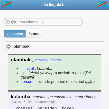
dic.lingala.be
onthouden
freetext
olambaki
olambaki
,
werkwoordsvorm
infinitief
:
kolámba
tijd
: (
eleká ya lisapo
)
verleden
(-aki) (
j'ai
travaillé
)
persoon
: tweede persoon enkelvoud (
jij/je
)
kolámba
,
regelmatige constructie (stam : lamb)
(klasse 15 : ko- (werkwoorden))
(voedsel) bereiden, koken