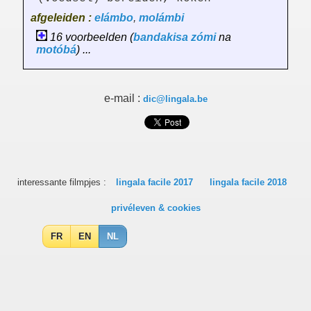
afgeleiden :
elámbo
,
molámbi
16 voorbeelden (
bandakisa
zómi
na
motóbá
) ...
e-mail :
dic@lingala.be
interessante filmpjes :
lingala facile 2017
lingala facile 2018
privéleven & cookies
FR
EN
NL