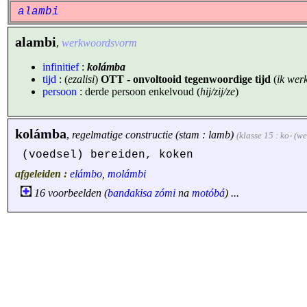
alambi
alambi
,
werkwoordsvorm
infinitief
:
kolámba
tijd
: (
ezalisi
)
OTT - onvoltooid tegenwoordige tijd
(
ik werk
persoon
: derde persoon enkelvoud (
hij/zij/ze
)
kolámba
,
regelmatige constructie (stam : lamb)
(klasse 15 : ko- (
(voedsel) bereiden, koken
afgeleiden :
elámbo
,
molámbi
16 voorbeelden (
bandakisa
zómi
na
motóbá
) ...