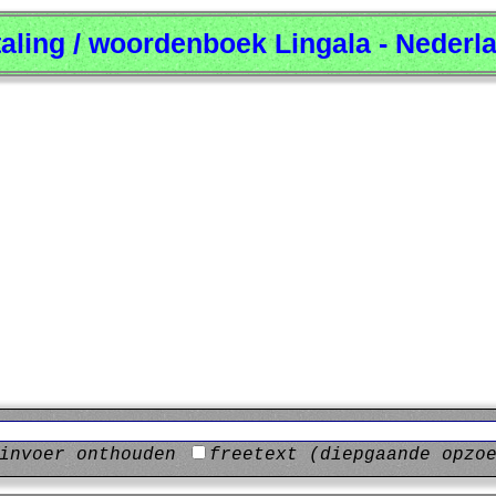
taling / woordenboek Lingala - Nederl
invoer onthouden
freetext (diepgaande opzo