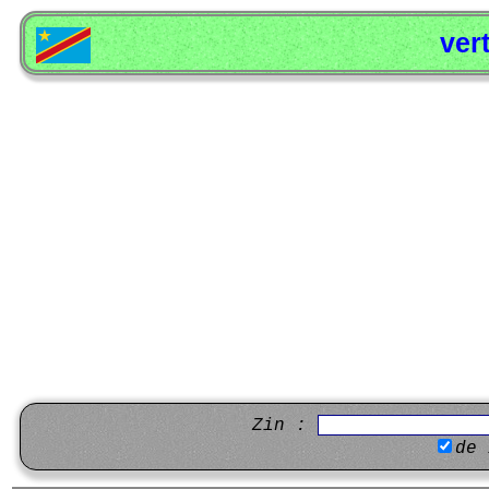
ver
Zin :
de 