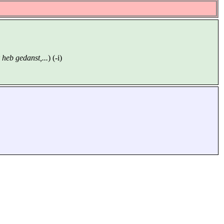
 heb gedanst,...
) (-i)