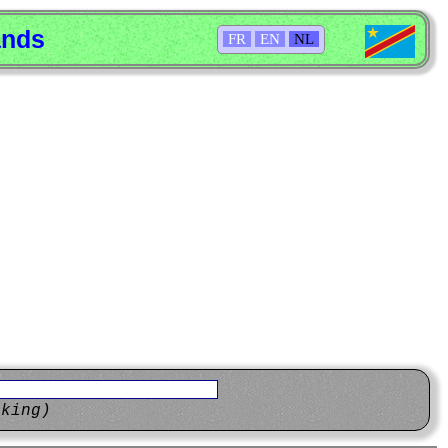
ands
FR
EN
NL
eking)