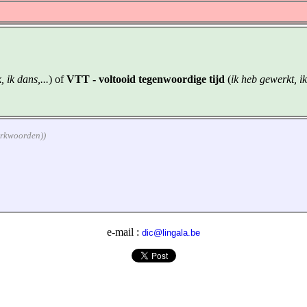
, ik dans,...
) of
VTT - voltooid tegenwoordige tijd
(
ik heb gewerkt, ik
werkwoorden))
e-mail :
dic@lingala.be