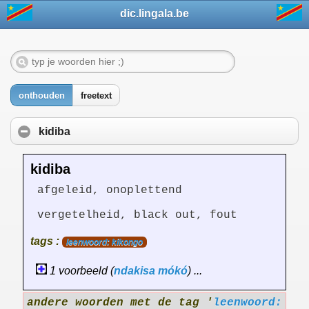
dic.lingala.be
onthouden
freetext
kidiba
kidiba
afgeleid, onoplettend
vergetelheid, black out, fout
tags :
leenwoord: kikongo
1 voorbeeld (
ndakisa
mókó
) ...
andere woorden met de tag '
leenwoord: