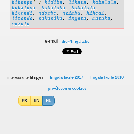
kikongo
' :
kidiba
,
likata
,
kobalula
,
kobalusa
,
kobaluka
,
kobalola
,
kitendi
,
ndombe
,
nzimbu
,
kikedi
,
litondo
,
sakasáka
,
ingeta
,
mataku
,
mazulu
e-mail :
dic@lingala.be
interessante filmpjes :
lingala facile 2017
lingala facile 2018
privéleven & cookies
FR
EN
NL