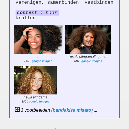
verenigen, samenbinden, vastbinden
context :
haar
krullen
...
nsuki elingamalingama
src :
src :
google images
google images
nsuki elingama
src :
google images
3 voorbeelden (
bandakisa
mísáto
) ...