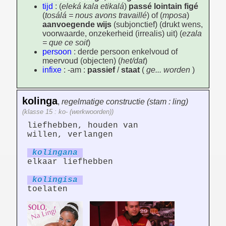
tijd
: (
eleká kala etikalá
)
passé lointain figé
(
tosálá = nous avons travaillé
) of (
mposa
)
aanvoegende wijs
(subjonctief) (drukt wens,
voorwaarde, onzekerheid (irrealis) uit) (
ezala
= que ce soit
)
persoon
: derde persoon enkelvoud of
meervoud (objecten) (
het/dat
)
infixe
: -am :
passief
/
staat
(
ge... worden
)
kolinga
,
regelmatige constructie (stam : ling)
(klasse 15 : ko- (werkwoorden))
liefhebben, houden van
willen, verlangen
koling
an
a
elkaar liefhebben
koling
is
a
toelaten