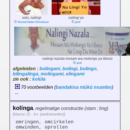
solo, nalingi
nalingi yo
©
©
Grand Hotel Kinshasa
pvh
nalingi nazala mosani wa molongo ya liboso
©
pvh
afgeleiden :
bolingani
,
bolingi
,
bolingo
,
bilingalinga
,
molingami
,
elíngami
zie ook :
kolúla
70 voorbeelden (
bandakisa
ntúkú
nsambo
)
...
kolínga
,
regelmatige constructie (stam : ling)
(klasse 15 : ko- (werkwoorden))
omringen, omcirkelen
omwinden, oprollen