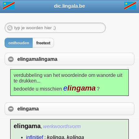
dic.lingala.be
onthouden
freetext
elingamalingama
verdubbeling van het woordeinde om wanorde uit
te drukken...
e
lingama
bedoelde u misschien
?
elingama
elingama
,
werkwoordsvorm
infinitief
:
kolinga, kolínga