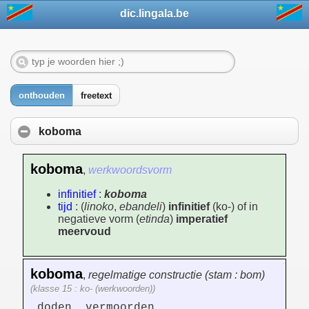
dic.lingala.be
onthouden
freetext
koboma
koboma
,
werkwoordsvorm
infinitief
:
koboma
tijd
: (
linoko
,
ebandeli
)
infinitief
(ko-) of in
negatieve vorm (
etinda
)
imperatief
meervoud
koboma
,
regelmatige constructie (stam : bom)
(klasse 15 : ko- (werkwoorden))
doden, vermoorden