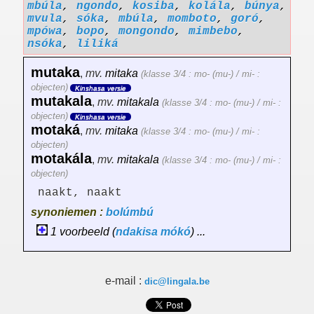
mbúla
,
ngondo
,
kosiba
,
kolála
,
búnya
,
mvula
,
sóka
,
mbúla
,
momboto
,
goró
,
mpówa
,
bopo
,
mongondo
,
mimbebo
,
nsóka
,
liliká
mutaka
,
mv.
mitaka
(klasse 3/4 : mo- (mu-) / mi- :
objecten)
Kinshasa versie
mutakala
,
mv.
mitakala
(klasse 3/4 : mo- (mu-) / mi- :
objecten)
Kinshasa versie
motaká
,
mv.
mitaka
(klasse 3/4 : mo- (mu-) / mi- :
objecten)
motakála
,
mv.
mitakala
(klasse 3/4 : mo- (mu-) / mi- :
objecten)
naakt, naakt
synoniemen :
bolúmbú
1 voorbeeld (
ndakisa
mókó
) ...
e-mail :
dic@lingala.be