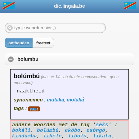
dic.lingala.be
onthouden
freetext
bolumbu
bolúmbú
(klasse 14 : abstracte naamwoorden - geen
meervoud)
naaktheid
synoniemen :
mutaka
,
motaká
tags :
seks
andere woorden met de tag '
seks
' :
bokáli
,
bolúmbú
,
ekóbo
,
esóngó
,
kindumba
,
libéle
,
liboló
,
likata
,