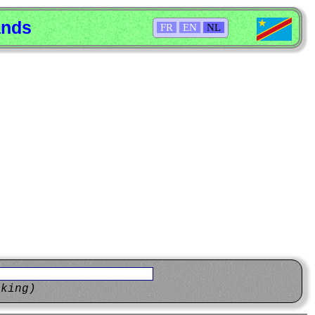
ands
FR
EN
NL
eking)