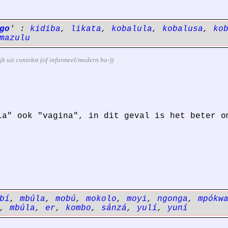
go
' :
kidiba
,
likata
,
kobalula
,
kobalusa
,
ko
mazulu
ijk uit contekst (of informeel/modern ba-))
la" ook "vagina", in dit geval is het beter o
bí
,
mbúla
,
mobú
,
mokolo
,
moyi
,
ngonga
,
mpókw
,
mbúla
,
er
,
kombo
,
sánzá
,
yulí
,
yuní