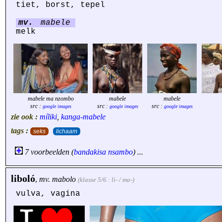
tiet, borst, tepel
mv.
mabele
melk
mabele ma nzombo
mabele
mabele
src :
src :
src :
google images
google images
google images
zie ook :
míliki
,
kanga-mabele
tags :
seks
lichaam
7 voorbeelden (
bandakisa
nsambo
) ...
liboló
,
mv.
mabolo
(klasse 5/6 : li- / ma-)
vulva, vagina