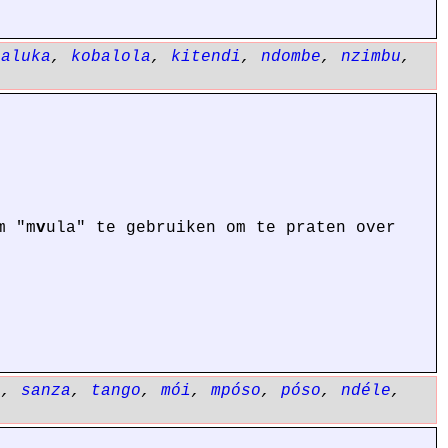
baluka
,
kobalola
,
kitendi
,
ndombe
,
nzimbu
,
m "m
v
ula" te gebruiken om te praten over
a
,
sanza
,
tango
,
mói
,
mpóso
,
póso
,
ndéle
,