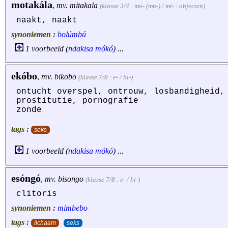
motakála
,
mv.
mitakala
(klasse 3/4 : mo- (mu-) / mi- : objecten)
naakt, naakt
synoniemen :
bolúmbú
1 voorbeeld (
ndakisa
mókó
) ...
ekóbo
,
mv.
bikobo
(klasse 7/8 : e- / bi-)
ontucht overspel, ontrouw, losbandigheid,
prostitutie, pornografie
zonde
tags :
seks
1 voorbeeld (
ndakisa
mókó
) ...
esóngó
,
mv.
bisongo
(klasse 7/8 : e- / bi-)
clitoris
synoniemen :
mimbebo
tags :
lichaam
seks