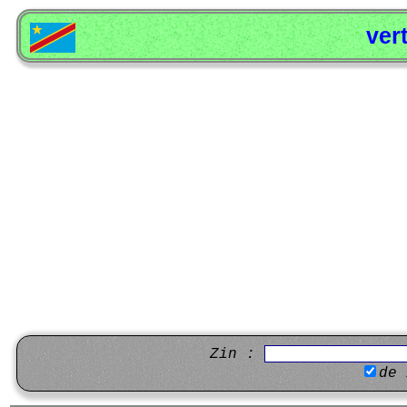
ver
Zin :
de 