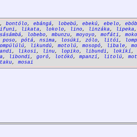
,
bontólo
,
ebángá
,
lobebú
,
ebekú
,
ebelo
,
ebó
ifuni
,
likata
,
lokolo
,
lino
,
linzáka
,
lipeka
sásámbá
,
lobebo
,
mbunzu
,
moyoyo
,
mofáti
,
mok
,
poso
,
pótá
,
nsima
,
losúki
,
zólo
,
litói
,
lom
ompúlúlú
,
likundú
,
motolú
,
mosopó
,
libale
,
m
andi
,
likosi
,
linu
,
lopiko
,
libundi
,
lokíkí
a
,
libondi
,
goró
,
lotókó
,
mpanzí
,
litolú
,
mo
taku
,
mosai