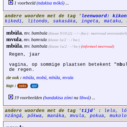
1 voorbeeld (
ndakisa
mókó
) ...
andere woorden met de tag '
leenwoord: kikon
kikedi
,
litondo
,
sakasáka
,
ingeta
,
mataku
,
mbúla
,
mv.
bambula
(klasse 9/10 (2) : - / - (ba-) : meervoud onveranderl
mvula
,
mv.
bamvula
(klasse 1a/2 : - / ba-)
mbúla
,
mv.
bambula
(klasse 1a/2 : - / ba-)
(informeel meervoud)
Regen, jaar
vagina, op sommige plaatsen betekent "m
b
u
de regen.
zie ook :
mbúla
,
mobú
,
mbúla
,
mvula
tags :
seks
tijd
19 voorbeelden (
bandakisa
zómi
na
libwá
) ...
andere woorden met de tag '
tijd
' :
lelo
,
ló
nzángá
,
pókwa
,
manáka
,
mvula
,
pokua
,
mukolo