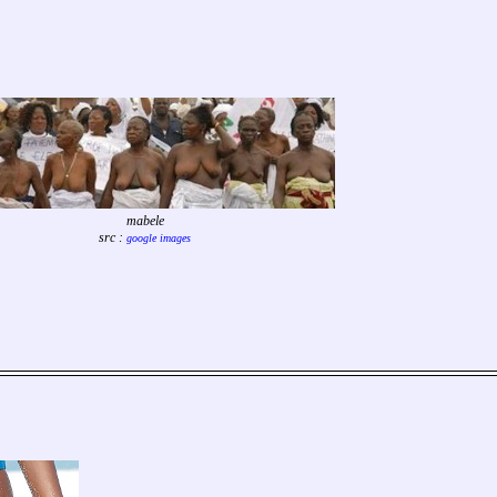
mabele
src :
google images