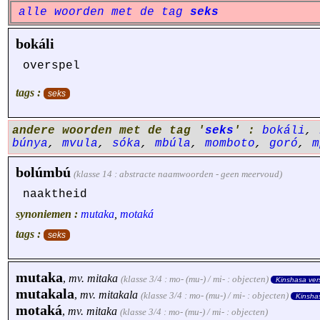
alle woorden met de tag
seks
bokáli
overspel
tags :
seks
andere woorden met de tag '
seks
' :
bokáli
,
búnya
,
mvula
,
sóka
,
mbúla
,
momboto
,
goró
,
m
bolúmbú
(klasse 14 : abstracte naamwoorden - geen meervoud)
naaktheid
synoniemen :
mutaka
,
motaká
tags :
seks
mutaka
,
mv.
mitaka
(klasse 3/4 : mo- (mu-) / mi- : objecten)
Kinshasa ver
mutakala
,
mv.
mitakala
(klasse 3/4 : mo- (mu-) / mi- : objecten)
Kinsha
motaká
,
mv.
mitaka
(klasse 3/4 : mo- (mu-) / mi- : objecten)