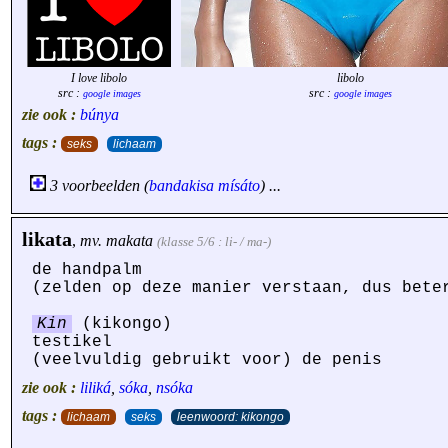
I love libolo
libolo
src :
src :
google images
google images
zie ook :
búnya
tags :
seks
lichaam
3 voorbeelden (
bandakisa
mísáto
) ...
likata
,
mv.
makata
(klasse 5/6 : li- / ma-)
de handpalm
(zelden op deze manier verstaan, dus bete
Kin
(kikongo)
testikel
(veelvuldig gebruikt voor) de penis
zie ook :
liliká
,
sóka
,
nsóka
tags :
lichaam
seks
leenwoord: kikongo