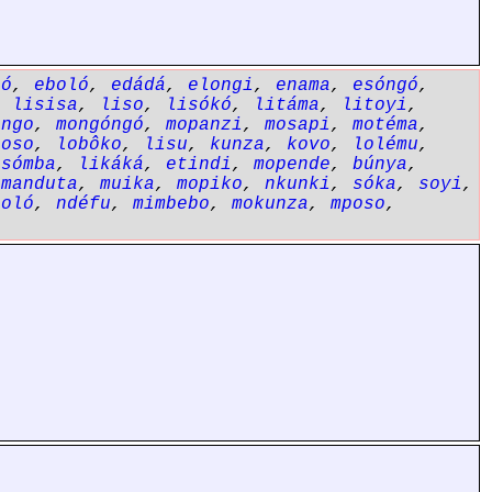
bó
,
eboló
,
edádá
,
elongi
,
enama
,
esóngó
,
,
lisisa
,
liso
,
lisókó
,
litáma
,
litoyi
,
ongo
,
mongóngó
,
mopanzi
,
mosapi
,
motéma
,
poso
,
lobôko
,
lisu
,
kunza
,
kovo
,
lolému
,
osómba
,
likáká
,
etindi
,
mopende
,
búnya
,
,
manduta
,
muika
,
mopiko
,
nkunki
,
sóka
,
soyi
,
toló
,
ndéfu
,
mimbebo
,
mokunza
,
mposo
,