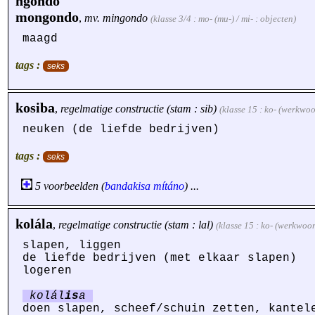
ngondo
mongondo
,
mv.
mingondo
(klasse 3/4 : mo- (mu-) / mi- : objecten)
maagd
tags :
seks
kosiba
,
regelmatige constructie (stam : sib)
(klasse 15 : ko- (werkwo
neuken (de liefde bedrijven)
tags :
seks
5 voorbeelden (
bandakisa
mítáno
) ...
kolála
,
regelmatige constructie (stam : lal)
(klasse 15 : ko- (werkwoo
slapen, liggen
de liefde bedrijven (met elkaar slapen)
logeren
kolál
is
a
doen slapen, scheef/schuin zetten, kantel