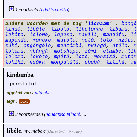
1 voorbeeld (
ndakisa
mókó
) ...
andere woorden met de tag '
lichaam
' :
bongó
kíngó
,
libéle
,
liboló
,
libolongo
,
libumu
,
l
lokéto
,
lolemo
,
loposo
,
makilá
,
mandéfu
,
li
mupende
,
monoko
,
mutolo
,
motó
,
tólo
,
nzóto
súki
,
engóngólo
,
monzômbâ
,
nkíngó
,
ntólo
,
m
lolemu
,
mbángá
,
motshopo
,
zémi
,
etambe
,
lib
lolemo
,
lokéto
,
mpótá
,
lotó
,
monsisá
,
mutem
lokíkí
,
nsóka
,
monpúlúlú
,
ebebú
,
liliká
,
ma
kindumba
prostitutie
afgeleid van :
ndúmbá
tags :
seks
2 voorbeelden (
bandakisa
míbalé
) ...
libéle
,
mv.
mabele
(klasse 5/6 : li- / ma-)