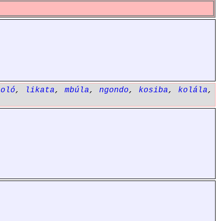
boló
,
likata
,
mbúla
,
ngondo
,
kosiba
,
kolála
,