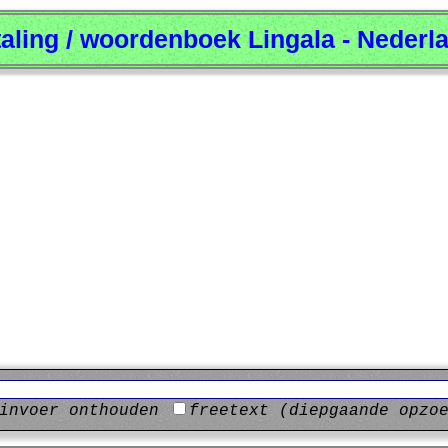
taling / woordenboek Lingala - Nederl
invoer onthouden
freetext (diepgaande opzo