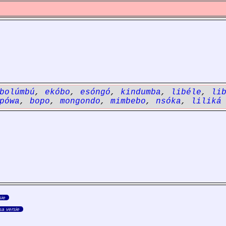
bolúmbú
,
ekóbo
,
esóngó
,
kindumba
,
libéle
,
li
pówa
,
bopo
,
mongondo
,
mimbebo
,
nsóka
,
liliká
sie
sa versie